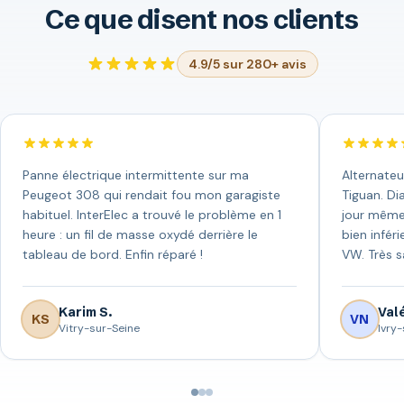
Ce que disent nos clients
4.9/5 sur 280+ avis
Panne électrique intermittente sur ma
Alternateu
Peugeot 308 qui rendait fou mon garagiste
Tiguan. Di
habituel. InterElec a trouvé le problème en 1
jour même 
heure : un fil de masse oxydé derrière le
bien infér
tableau de bord. Enfin réparé !
VW. Très sa
Karim S.
Valé
KS
VN
Vitry-sur-Seine
Ivry