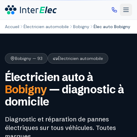
Aller au contenu principal
Accueil
Électricien automobile
Bobigny
Élec auto Bobigny
Bobigny — 93
Électricien automobile
Électricien auto à
Bobigny
— diagnostic à
domicile
Diagnostic et réparation de pannes
électriques sur tous véhicules. Toutes
marques.