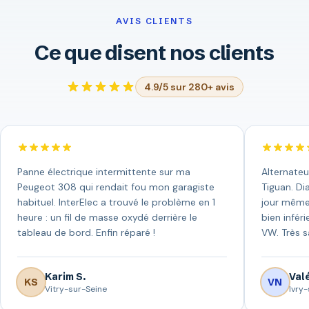
AVIS CLIENTS
Ce que disent nos clients
4.9/5 sur 280+ avis
Panne électrique intermittente sur ma
Alternateu
Peugeot 308 qui rendait fou mon garagiste
Tiguan. Di
habituel. InterElec a trouvé le problème en 1
jour même 
heure : un fil de masse oxydé derrière le
bien infér
tableau de bord. Enfin réparé !
VW. Très sa
Karim S.
Valé
KS
VN
Vitry-sur-Seine
Ivry