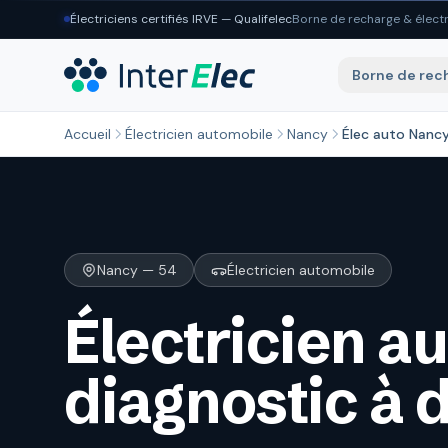
Aller au contenu principal
Électriciens certifiés IRVE — Qualifelec
Borne de recharge & électr
Borne de rec
Accueil
Électricien automobile
Nancy
Élec auto Nanc
Nancy — 54
Électricien automobile
Électricien a
diagnostic à 