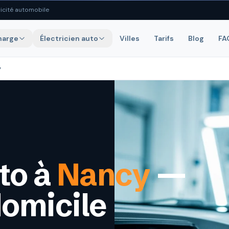
icité automobile
harge
Électricien auto
Villes
Tarifs
Blog
FA
y
uto à
Nancy
—
domicile