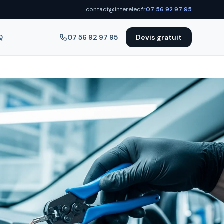
contact@interelec.fr
07 56 92 97 95
Q
07 56 92 97 95
Devis gratuit