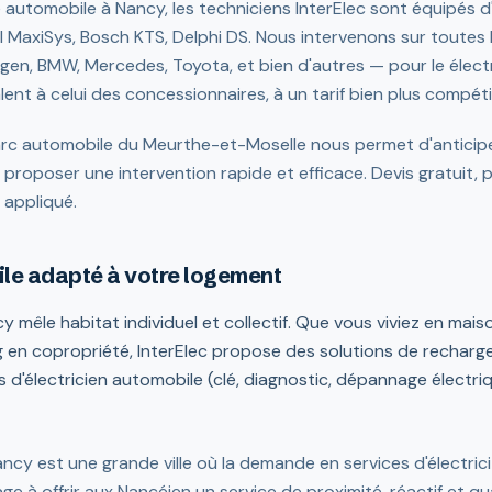
té automobile à Nancy, les techniciens InterElec sont équipés d
el MaxiSys, Bosch KTS, Delphi DS. Nous intervenons sur toutes
gen, BMW, Mercedes, Toyota, et bien d'autres — pour le élect
ent à celui des concessionnaires, à un tarif bien plus compétit
rc automobile du Meurthe-et-Moselle nous permet d'anticipe
proposer une intervention rapide et efficace. Devis gratuit, 
f appliqué.
ile adapté à votre logement
y mêle habitat individuel et collectif. Que vous viviez en mai
 en copropriété, InterElec propose des solutions de rechar
s d'électricien automobile (clé, diagnostic, dépannage électri
ncy est une grande ville où la demande en services d'électri
ge à offrir aux Nancéien un service de proximité, réactif et qual