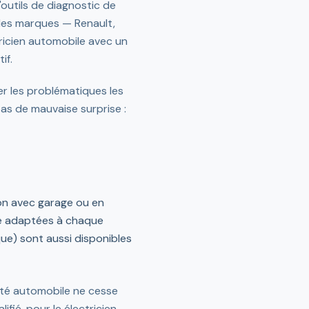
'outils de diagnostic de
 les marques — Renault,
ricien automobile avec un
if.
r les problématiques les
pas de mauvaise surprise :
son avec garage ou en
ge adaptées à chaque
que) sont aussi disponibles
cité automobile ne cesse
ifié, pour le électricien