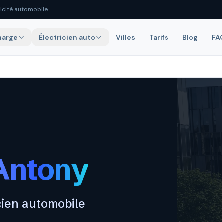
icité automobile
harge
Électricien auto
Villes
Tarifs
Blog
FA
Antony
cien automobile