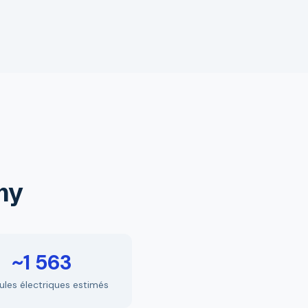
ony
~1 563
ules électriques estimés