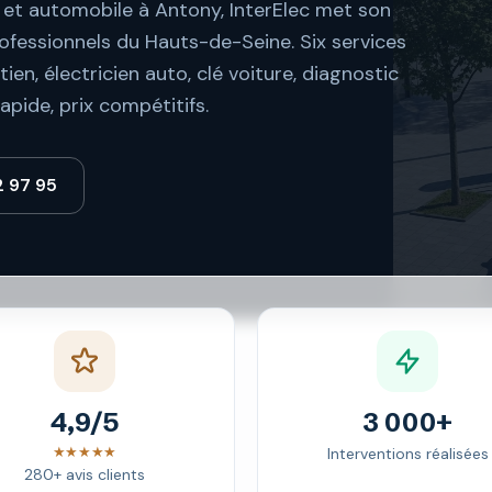
e et automobile à Antony, InterElec met son
rofessionnels du Hauts-de-Seine. Six services
ien, électricien auto, clé voiture, diagnostic
apide, prix compétitifs.
2 97 95
4,9/5
3 000+
★★★★★
Interventions réalisées
280+ avis clients