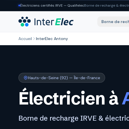
Aller au contenu principal
Électriciens certifiés IRVE — Qualifelec
Borne de recharge & électr
Borne de rec
Accueil
InterElec Antony
Hauts-de-Seine (92) — Île-de-France
Électricien à
Borne de recharge IRVE & électri