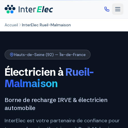
Aller au contenu principal
Accueil
InterElec Rueil-Malmaison
Hauts-de-Seine (92) — Île-de-France
Électricien à
Rueil-
Malmaison
Borne de recharge IRVE & électricien
automobile
InterElec est votre partenaire de confiance pour