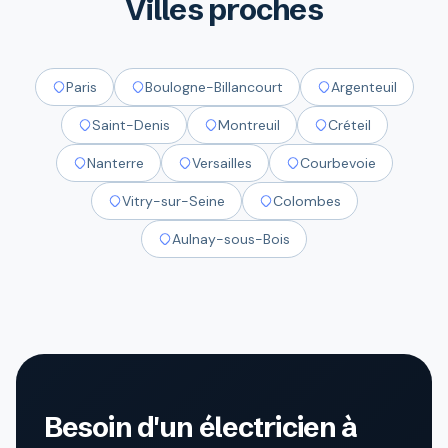
Villes proches
Paris
Boulogne-Billancourt
Argenteuil
Saint-Denis
Montreuil
Créteil
Nanterre
Versailles
Courbevoie
Vitry-sur-Seine
Colombes
Aulnay-sous-Bois
Besoin d'un électricien à