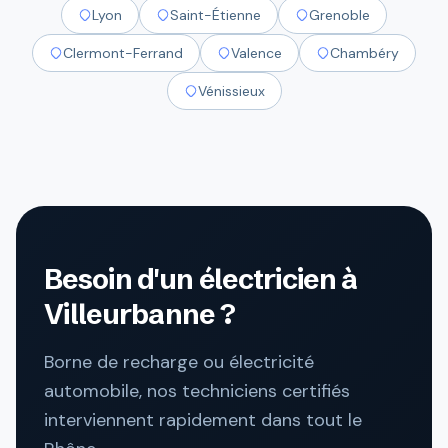
Lyon
Saint-Étienne
Grenoble
Clermont-Ferrand
Valence
Chambéry
Vénissieux
Besoin d'un électricien à
Villeurbanne ?
Borne de recharge ou électricité
automobile, nos techniciens certifiés
interviennent rapidement dans tout le