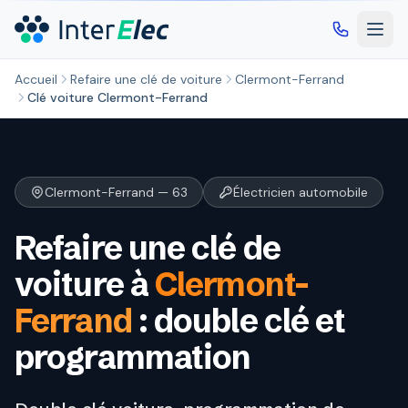
Aller au contenu principal
Accueil
Refaire une clé de voiture
Clermont-Ferrand
Clé voiture Clermont-Ferrand
Clermont-Ferrand — 63
Électricien automobile
Refaire une clé de
voiture à
Clermont-
Ferrand
: double clé et
programmation