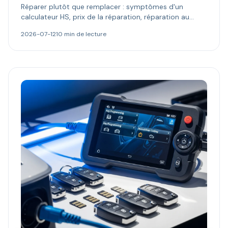
Réparer plutôt que remplacer : symptômes d'un
calculateur HS, prix de la réparation, réparation au
composant vs échange standard, reprogrammation et
2026-07-12
10 min de lecture
codage antidémarrage.