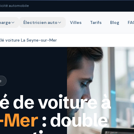
icité automobile
harge
Électricien auto
Villes
Tarifs
Blog
FA
Clé voiture La Seyne-sur-Mer
e
é de voiture à
-Mer
: double