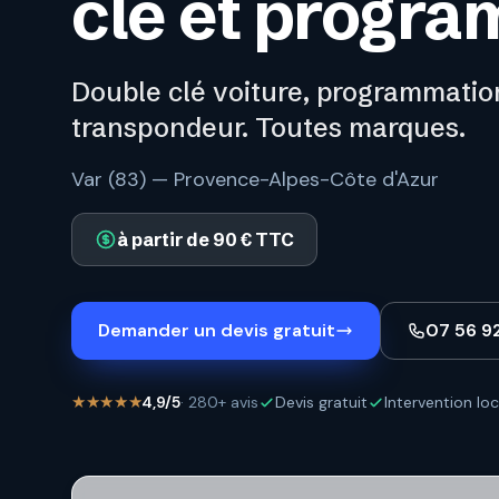
clé et progr
Double clé voiture, programmatio
transpondeur. Toutes marques.
Var (83) — Provence-Alpes-Côte d'Azur
à partir de 90 € TTC
Demander un devis gratuit
07 56 9
★★★★★
4,9/5
· 280+ avis
Devis gratuit
Intervention loc