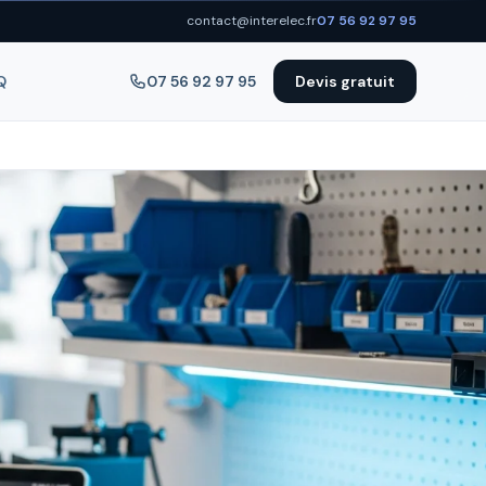
contact@interelec.fr
07 56 92 97 95
Q
07 56 92 97 95
Devis gratuit