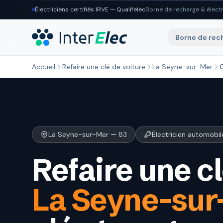
Aller au contenu principal
Électriciens certifiés IRVE — Qualifelec
Borne de recharge & électr
Borne de rec
Accueil
Refaire une clé de voiture
La Seyne-sur-Mer
La Seyne-sur-Mer — 83
Électricien automobil
Refaire une cl
La Seyne-sur