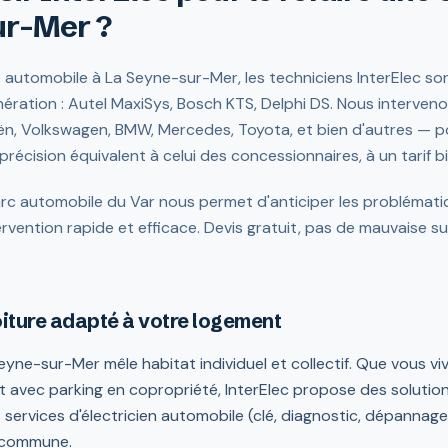
ur-Mer ?
ité automobile à La Seyne-sur-Mer, les techniciens InterElec so
nération : Autel MaxiSys, Bosch KTS, Delphi DS. Nous interven
ën, Volkswagen, BMW, Mercedes, Toyota, et bien d'autres — pou
récision équivalent à celui des concessionnaires, à un tarif bi
c automobile du Var nous permet d'anticiper les problématiq
vention rapide et efficace. Devis gratuit, pas de mauvaise sur
oiture adapté à votre logement
eyne-sur-Mer mêle habitat individuel et collectif. Que vous vi
 avec parking en copropriété, InterElec propose des solutio
services d'électricien automobile (clé, diagnostic, dépannage
a commune.