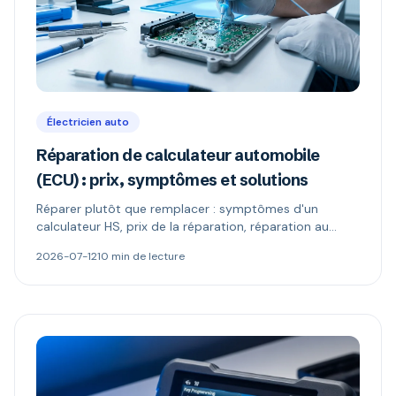
Électricien auto
Réparation de calculateur automobile
(ECU) : prix, symptômes et solutions
Réparer plutôt que remplacer : symptômes d'un
calculateur HS, prix de la réparation, réparation au
composant vs échange standard, reprogrammation et
2026-07-12
10 min de lecture
codage antidémarrage.