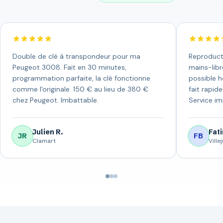
Double de clé à transpondeur pour ma
Reproduct
Peugeot 3008. Fait en 30 minutes,
mains-libr
programmation parfaite, la clé fonctionne
possible h
comme l'originale. 150 € au lieu de 380 €
fait rapid
chez Peugeot. Imbattable.
Service i
Julien R.
Fati
JR
FB
Clamart
Villej