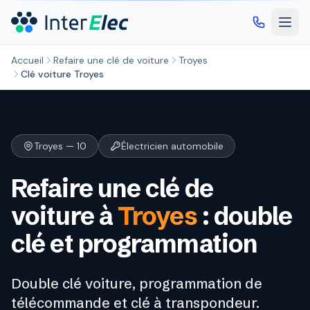
Aller au contenu principal
Accueil
Refaire une clé de voiture
Troyes
Clé voiture Troyes
Troyes — 10
Électricien automobile
Refaire une clé de
voiture à
Troyes
: double
clé et programmation
Double clé voiture, programmation de
télécommande et clé à transpondeur.