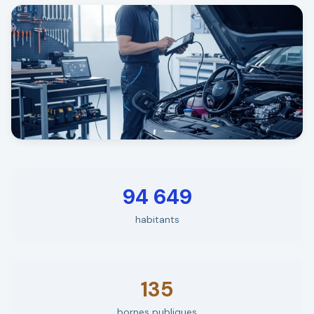
94 649
habitants
135
bornes publiques