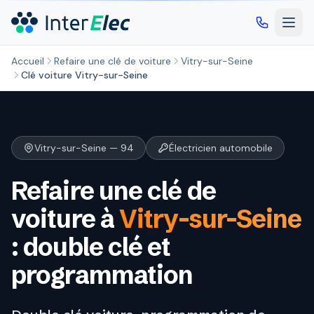
Aller au contenu principal
Accueil
Refaire une clé de voiture
Vitry-sur-Seine
Clé voiture Vitry-sur-Seine
Vitry-sur-Seine — 94
Électricien automobile
Refaire une clé de
voiture à
Vitry-sur-Seine
: double clé et
programmation