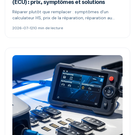
(ECU) : prix, symptômes et solutions
Réparer plutôt que remplacer : symptômes d'un
calculateur HS, prix de la réparation, réparation au
composant vs échange standard, reprogrammation et
2026-07-12
10 min de lecture
codage antidémarrage.