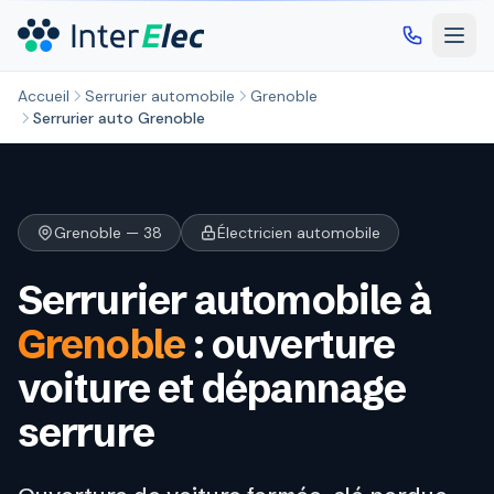
Aller au contenu principal
Accueil
Serrurier automobile
Grenoble
Serrurier auto Grenoble
Grenoble — 38
Électricien automobile
Serrurier automobile à
Grenoble
: ouverture
voiture et dépannage
serrure