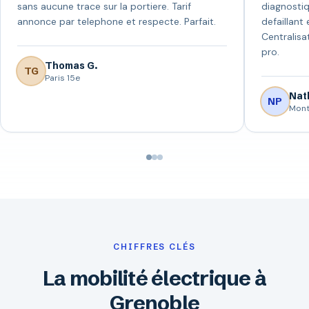
sans aucune trace sur la portiere. Tarif
diagnostiq
annonce par telephone et respecte. Parfait.
defaillant 
Centralisa
pro.
Thomas G.
TG
Paris 15e
Nath
NP
Mont
CHIFFRES CLÉS
La mobilité électrique à
Grenoble