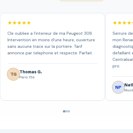
Cle oubliee a l'interieur de ma Peugeot 308.
Serrure de
Intervention en moins d'une heure, ouverture
mon Renaul
sans aucune trace sur la portiere. Tarif
diagnostiq
annonce par telephone et respecte. Parfait.
defaillant 
Centralisa
pro.
Thomas G.
TG
Paris 15e
Nath
NP
Mont