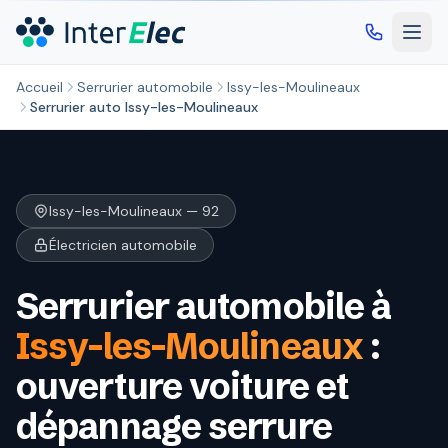
Aller au contenu principal
Accueil
Serrurier automobile
Issy-les-Moulineaux
Serrurier auto Issy-les-Moulineaux
Issy-les-Moulineaux — 92
Électricien automobile
Serrurier automobile à
Issy-les-Moulineaux
:
ouverture voiture et
dépannage serrure