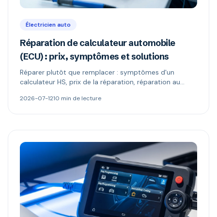
Électricien auto
Réparation de calculateur automobile
(ECU) : prix, symptômes et solutions
Réparer plutôt que remplacer : symptômes d'un
calculateur HS, prix de la réparation, réparation au
composant vs échange standard, reprogrammation et
2026-07-12
10 min de lecture
codage antidémarrage.