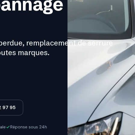
épannage
 perdue, remplacement de serrure
outes marques.
2 97 95
ale
Réponse sous 24h