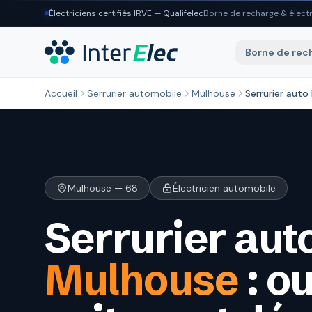
Aller au contenu principal
Électriciens certifiés IRVE — Qualifelec
Borne de recharge & électr
Borne de rec
Accueil
Serrurier automobile
Mulhouse
Serrurier aut
Mulhouse — 68
Électricien automobile
Serrurier aut
Mulhouse
: o