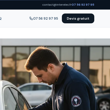
contact@interelec.fr
07 56 92 97 95
Q
07 56 92 97 95
Devis gratuit