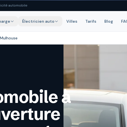
icité automobile
harge
Électricien auto
Villes
Tarifs
Blog
FA
o Mulhouse
omobile à
uverture