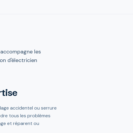
ec accompagne les
on d'électricien
rtise
llage accidentel ou serrure
udre tous les problèmes
age et réparent ou