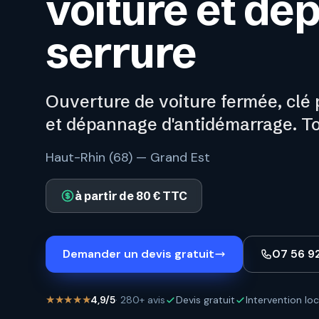
voiture et d
serrure
Ouverture de voiture fermée, clé
et dépannage d'antidémarrage. T
Haut-Rhin (68) — Grand Est
à partir de 80 € TTC
Demander un devis gratuit
07 56 9
★★★★★
4,9/5
· 280+ avis
Devis gratuit
Intervention loc