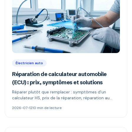
Électricien auto
Réparation de calculateur automobile
(ECU) : prix, symptômes et solutions
Réparer plutôt que remplacer : symptômes d'un
calculateur HS, prix de la réparation, réparation au
composant vs échange standard, reprogrammation et
2026-07-12
10 min de lecture
codage antidémarrage.