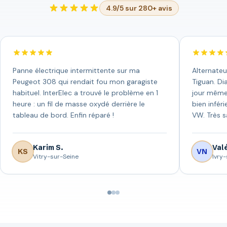
4.9/5 sur 280+ avis
Panne électrique intermittente sur ma
Alternateu
Peugeot 308 qui rendait fou mon garagiste
Tiguan. Di
habituel. InterElec a trouvé le problème en 1
jour même 
heure : un fil de masse oxydé derrière le
bien infér
tableau de bord. Enfin réparé !
VW. Très sa
Karim S.
Valé
KS
VN
Vitry-sur-Seine
Ivry