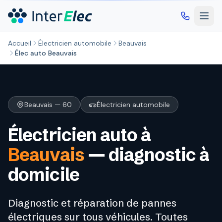
Aller au contenu principal
Accueil
Électricien automobile
Beauvais
Élec auto Beauvais
Beauvais — 60
Électricien automobile
Électricien auto à
Beauvais
— diagnostic à
domicile
Diagnostic et réparation de pannes
électriques sur tous véhicules. Toutes