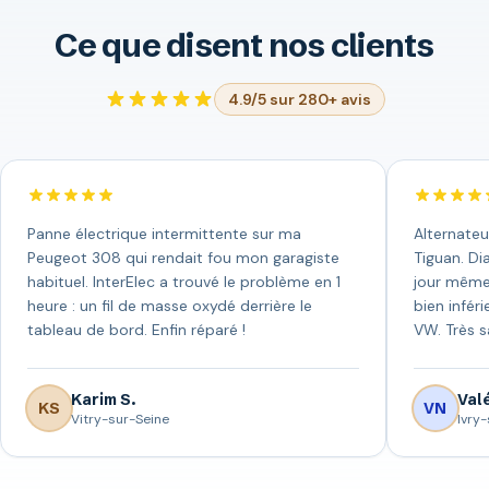
Ce que disent nos clients
4.9/5 sur 280+ avis
Panne électrique intermittente sur ma
Alternateu
Peugeot 308 qui rendait fou mon garagiste
Tiguan. Di
habituel. InterElec a trouvé le problème en 1
jour même 
heure : un fil de masse oxydé derrière le
bien infér
tableau de bord. Enfin réparé !
VW. Très sa
Karim S.
Valé
KS
VN
Vitry-sur-Seine
Ivry