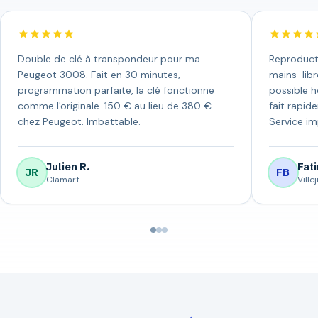
Double de clé à transpondeur pour ma
Reproduct
Peugeot 3008. Fait en 30 minutes,
mains-libr
programmation parfaite, la clé fonctionne
possible h
comme l'originale. 150 € au lieu de 380 €
fait rapid
chez Peugeot. Imbattable.
Service i
Julien R.
Fati
JR
FB
Clamart
Villej