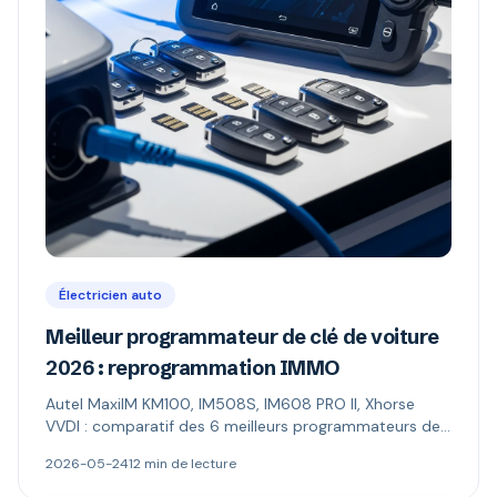
Électricien auto
Meilleur programmateur de clé de voiture
2026 : reprogrammation IMMO
Autel MaxiIM KM100, IM508S, IM608 PRO II, Xhorse
VVDI : comparatif des 6 meilleurs programmateurs de
clé auto (reprogrammation antidémarrage). Prix,
2026-05-24
12 min de lecture
fonctions IMMO, profils.