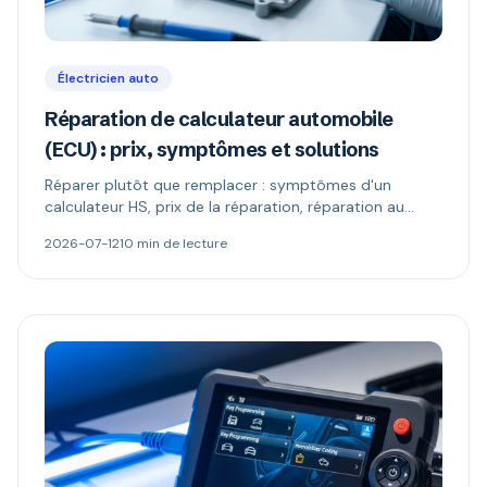
Électricien auto
Réparation de calculateur automobile
(ECU) : prix, symptômes et solutions
Réparer plutôt que remplacer : symptômes d'un
calculateur HS, prix de la réparation, réparation au
composant vs échange standard, reprogrammation et
2026-07-12
10 min de lecture
codage antidémarrage.