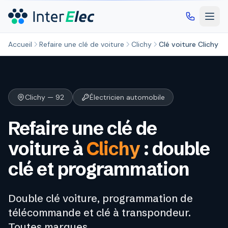
Aller au contenu principal
Accueil
Refaire une clé de voiture
Clichy
Clé voiture Clichy
Clichy — 92
Électricien automobile
Refaire une clé de
voiture à
Clichy
: double
clé et programmation
Double clé voiture, programmation de
télécommande et clé à transpondeur.
Toutes marques.