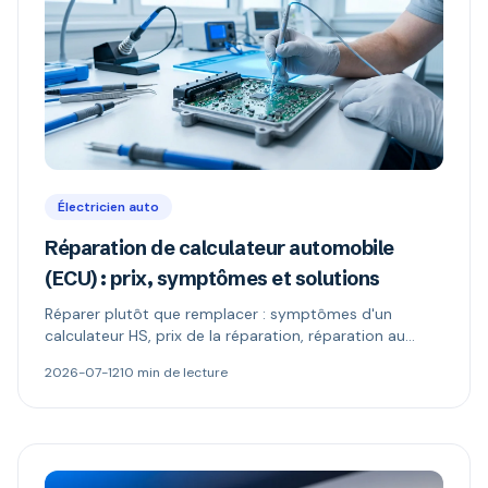
Électricien auto
Réparation de calculateur automobile
(ECU) : prix, symptômes et solutions
Réparer plutôt que remplacer : symptômes d'un
calculateur HS, prix de la réparation, réparation au
composant vs échange standard, reprogrammation et
2026-07-12
10 min de lecture
codage antidémarrage.