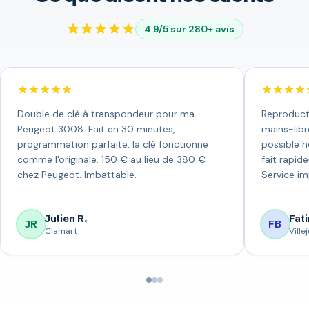
4.9/5 sur 280+ avis
Double de clé à transpondeur pour ma
Reproduct
Peugeot 3008. Fait en 30 minutes,
mains-libr
programmation parfaite, la clé fonctionne
possible h
comme l'originale. 150 € au lieu de 380 €
fait rapid
chez Peugeot. Imbattable.
Service i
Julien R.
Fati
JR
FB
Clamart
Villej