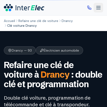
Aller au contenu principal
Accueil
Refaire une clé de voiture
Drancy
Clé voiture Drancy
Drancy — 93
Électricien automobile
Refaire une clé de
voiture à
Drancy
: double
clé et programmation
Double clé voiture, programmation de
télécommande et clé à transpondeur.