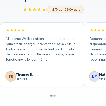
4.9/5 sur 280+ avis
Ma borne Wallbox affichait un code erreur et
Dépannage 
refusait de charger. Intervention sous 24h, le
disjoncteu
technicien a identifié un défaut sur le module
Courant de
de communication. Réparé sur place, borne
de 2 heure
fonctionnelle le jour même.
recomman
Thomas B.
Nath
TB
NP
Montreuil
Vinc