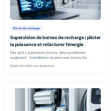
Borne de recharge
Supervision de bornes de recharge : piloter
la puissance et refacturer l'énergie
Dès qu'il y a plusieurs bornes, deux problèmes
surgissent : l'installation ne peut pas toutes les
alimenter, et l'électricité n'appartient plus à celui qui
2026-08-04
10 min de lecture
paie. Délestage dynamique, comptage MID et schémas
de refacturation expliqués.