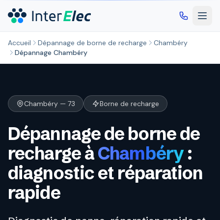
Aller au contenu principal
Accueil
Dépannage de borne de recharge
Chambéry
Dépannage Chambéry
Chambéry — 73
Borne de recharge
Dépannage de borne de
recharge à
Chambéry
:
diagnostic et réparation
rapide