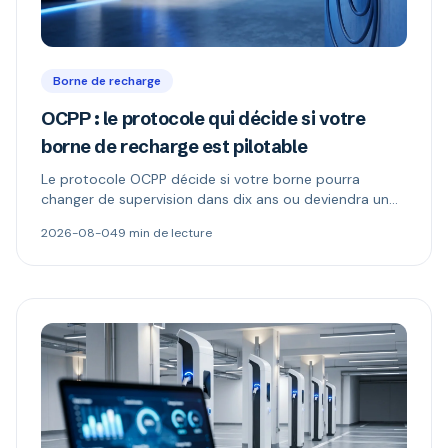
Borne de recharge
OCPP : le protocole qui décide si votre
borne de recharge est pilotable
Le protocole OCPP décide si votre borne pourra
changer de supervision dans dix ans ou deviendra un
boîtier muet. Ce qu'il permet, ce que changent les
2026-08-04
9 min de lecture
versions 1.6 et 2.0.1, et comment repérer une borne «
compatible OCPP » mais verrouillée.