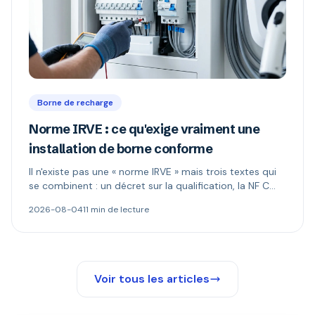
Borne de recharge
Norme IRVE : ce qu'exige vraiment une
installation de borne conforme
Il n'existe pas une « norme IRVE » mais trois textes qui
se combinent : un décret sur la qualification, la NF C
15-100 pour l'installation, les normes produit pour la
2026-08-04
11 min de lecture
borne. Ce qui est réellement obligatoire, et quand le
Consuel s'impose.
Voir tous les articles