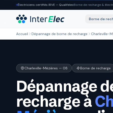
Aller au contenu principal
Électriciens certifiés IRVE — Qualifelec
Borne de recharge & électr
Borne de rec
Accueil
Dépannage de borne de recharge
Charleville-M
Charleville-Mézières — 08
Borne de recharge
Dépannage de
recharge à
Ch