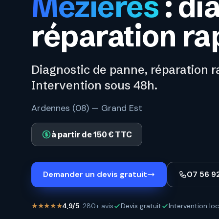
Mézières
: di
réparation ra
Diagnostic de panne, réparation r
Intervention sous 48h.
Ardennes (08) — Grand Est
à partir de 150 € TTC
Demander un devis gratuit
07 56 9
★★★★★
4,9/5
· 280+ avis
Devis gratuit
Intervention loc