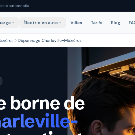
icité automobile
harge
Électricien auto
Villes
Tarifs
Blog
FA
ézières
Dépannage Charleville-Mézières
 borne de
arleville-