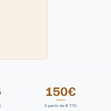
5
150€
t
À partir de € TTC