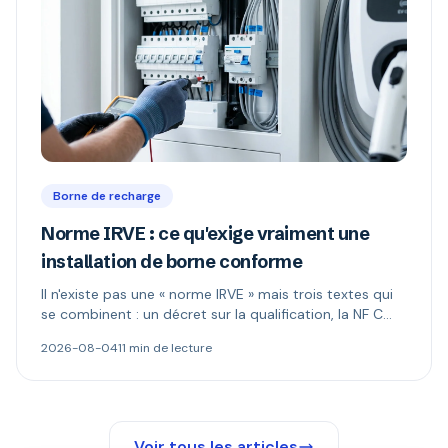
Borne de recharge
Norme IRVE : ce qu'exige vraiment une
installation de borne conforme
Il n'existe pas une « norme IRVE » mais trois textes qui
se combinent : un décret sur la qualification, la NF C
15-100 pour l'installation, les normes produit pour la
2026-08-04
11 min de lecture
borne. Ce qui est réellement obligatoire, et quand le
Consuel s'impose.
Voir tous les articles