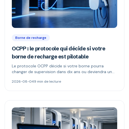
Borne de recharge
OCPP : le protocole qui décide si votre
borne de recharge est pilotable
Le protocole OCPP décide si votre borne pourra
changer de supervision dans dix ans ou deviendra un
boîtier muet. Ce qu'il permet, ce que changent les
2026-08-04
9 min de lecture
versions 1.6 et 2.0.1, et comment repérer une borne «
compatible OCPP » mais verrouillée.