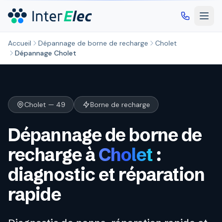
Aller au contenu principal
Accueil
Dépannage de borne de recharge
Cholet
Dépannage Cholet
Cholet — 49
Borne de recharge
Dépannage de borne de
recharge à
Cholet
:
diagnostic et réparation
rapide