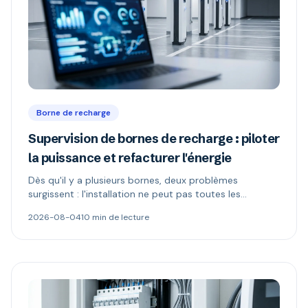
Borne de recharge
Supervision de bornes de recharge : piloter
la puissance et refacturer l'énergie
Dès qu'il y a plusieurs bornes, deux problèmes
surgissent : l'installation ne peut pas toutes les
alimenter, et l'électricité n'appartient plus à celui qui
2026-08-04
10 min de lecture
paie. Délestage dynamique, comptage MID et schémas
de refacturation expliqués.