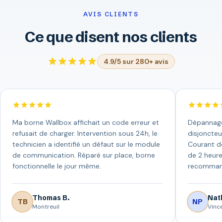
AVIS CLIENTS
Ce que disent nos clients
4.9/5 sur 280+ avis
Ma borne Wallbox affichait un code erreur et
Dépannage 
refusait de charger. Intervention sous 24h, le
disjoncteu
technicien a identifié un défaut sur le module
Courant de
de communication. Réparé sur place, borne
de 2 heure
fonctionnelle le jour même.
recomman
Thomas B.
Nath
TB
NP
Montreuil
Vinc