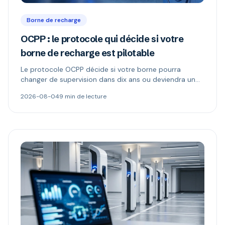
Borne de recharge
OCPP : le protocole qui décide si votre
borne de recharge est pilotable
Le protocole OCPP décide si votre borne pourra
changer de supervision dans dix ans ou deviendra un
boîtier muet. Ce qu'il permet, ce que changent les
2026-08-04
9 min de lecture
versions 1.6 et 2.0.1, et comment repérer une borne «
compatible OCPP » mais verrouillée.