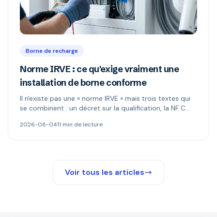
Borne de recharge
Norme IRVE : ce qu'exige vraiment une
installation de borne conforme
Il n'existe pas une « norme IRVE » mais trois textes qui
se combinent : un décret sur la qualification, la NF C
15-100 pour l'installation, les normes produit pour la
2026-08-04
11 min de lecture
borne. Ce qui est réellement obligatoire, et quand le
Consuel s'impose.
Voir tous les articles