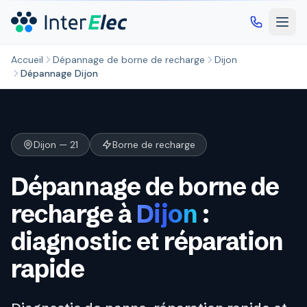
Aller au contenu principal
Accueil
Dépannage de borne de recharge
Dijon
Dépannage Dijon
Dijon — 21
Borne de recharge
Dépannage de borne de
recharge à
Dijon
:
diagnostic et réparation
rapide