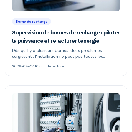
Borne de recharge
Supervision de bornes de recharge : piloter
la puissance et refacturer l'énergie
Dès qu'il y a plusieurs bornes, deux problèmes
surgissent : l'installation ne peut pas toutes les
alimenter, et l'électricité n'appartient plus à celui qui
2026-08-04
10 min de lecture
paie. Délestage dynamique, comptage MID et schémas
de refacturation expliqués.