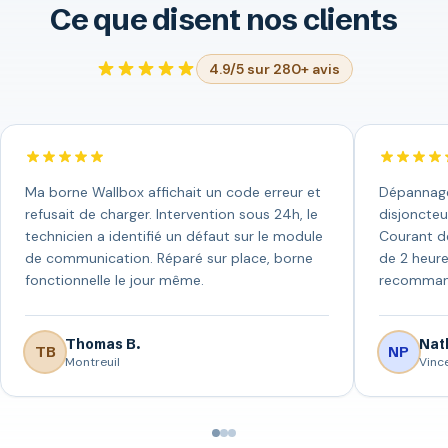
Ce que disent nos clients
4.9/5 sur 280+ avis
Ma borne Wallbox affichait un code erreur et
Dépannage 
refusait de charger. Intervention sous 24h, le
disjoncteu
technicien a identifié un défaut sur le module
Courant de
de communication. Réparé sur place, borne
de 2 heure
fonctionnelle le jour même.
recomman
Thomas B.
Nath
TB
NP
Montreuil
Vinc