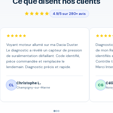
Ce que disent nos clients
4.9/5 sur 280+ avis
Voyant moteur allumé sur ma Dacia Duster.
Diagnosti
Le diagnostic a révélé un capteur de pression
de mon Ren
de suralimentation défaillant. Code identifié,
identifiés
pièce commandée et remplacée le
Contrôle 
lendemain. Diagnostic précis et rapide.
Merci Inter
Christophe L.
Céli
CL
CG
Champigny-sur-Marne
Nois