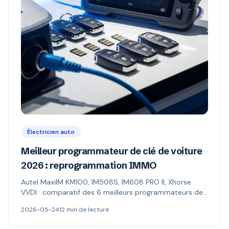
Électricien auto
Meilleur programmateur de clé de voiture
2026 : reprogrammation IMMO
Autel MaxiIM KM100, IM508S, IM608 PRO II, Xhorse
VVDI : comparatif des 6 meilleurs programmateurs de
clé auto (reprogrammation antidémarrage). Prix,
2026-05-24
12 min de lecture
fonctions IMMO, profils.