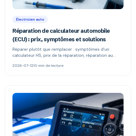
Électricien auto
Réparation de calculateur automobile
(ECU) : prix, symptômes et solutions
Réparer plutôt que remplacer : symptômes d'un
calculateur HS, prix de la réparation, réparation au
composant vs échange standard, reprogrammation et
2026-07-12
10 min de lecture
codage antidémarrage.