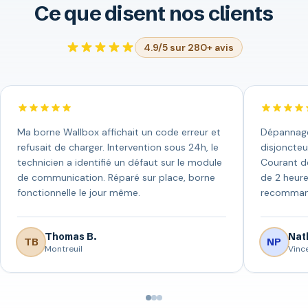
Ce que disent nos clients
4.9/5 sur 280+ avis
Ma borne Wallbox affichait un code erreur et
Dépannage 
refusait de charger. Intervention sous 24h, le
disjoncteu
technicien a identifié un défaut sur le module
Courant de
de communication. Réparé sur place, borne
de 2 heure
fonctionnelle le jour même.
recomman
Thomas B.
Nath
TB
NP
Montreuil
Vinc