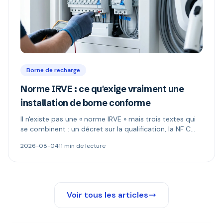
Borne de recharge
Norme IRVE : ce qu'exige vraiment une
installation de borne conforme
Il n'existe pas une « norme IRVE » mais trois textes qui
se combinent : un décret sur la qualification, la NF C
15-100 pour l'installation, les normes produit pour la
2026-08-04
11 min de lecture
borne. Ce qui est réellement obligatoire, et quand le
Consuel s'impose.
Voir tous les articles