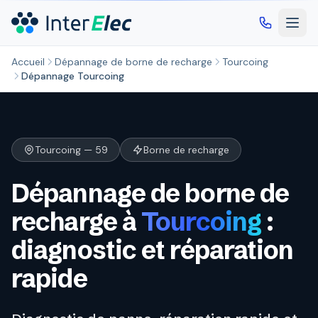
Aller au contenu principal
Accueil
Dépannage de borne de recharge
Tourcoing
Dépannage Tourcoing
Tourcoing — 59
Borne de recharge
Dépannage de borne de
recharge à
Tourcoing
:
diagnostic et réparation
rapide