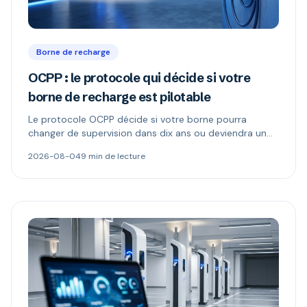
Borne de recharge
OCPP : le protocole qui décide si votre
borne de recharge est pilotable
Le protocole OCPP décide si votre borne pourra
changer de supervision dans dix ans ou deviendra un
boîtier muet. Ce qu'il permet, ce que changent les
2026-08-04
9 min de lecture
versions 1.6 et 2.0.1, et comment repérer une borne «
compatible OCPP » mais verrouillée.