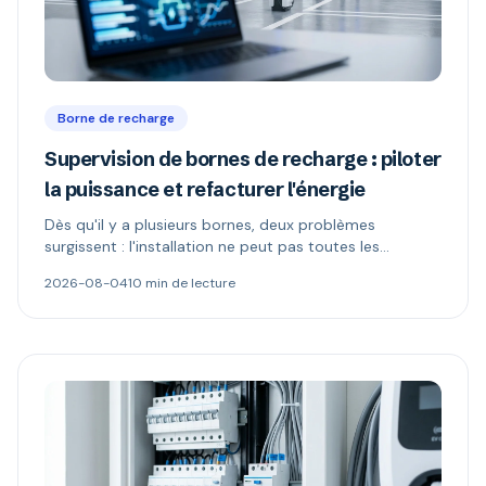
Borne de recharge
Supervision de bornes de recharge : piloter
la puissance et refacturer l'énergie
Dès qu'il y a plusieurs bornes, deux problèmes
surgissent : l'installation ne peut pas toutes les
alimenter, et l'électricité n'appartient plus à celui qui
2026-08-04
10 min de lecture
paie. Délestage dynamique, comptage MID et schémas
de refacturation expliqués.