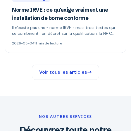
Norme IRVE : ce qu'exige vraiment une
installation de borne conforme
Il n'existe pas une « norme IRVE » mais trois textes qui
se combinent : un décret sur la qualification, la NF C
15-100 pour l'installation, les normes produit pour la
2026-08-04
11 min de lecture
borne. Ce qui est réellement obligatoire, et quand le
Consuel s'impose.
Voir tous les articles
NOS AUTRES SERVICES
Découvrez toute notre