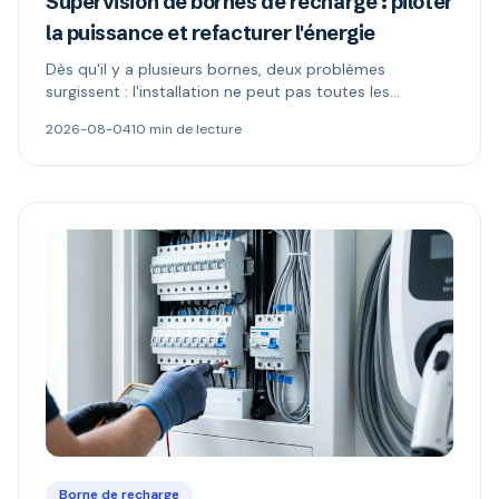
Supervision de bornes de recharge : piloter
la puissance et refacturer l'énergie
Dès qu'il y a plusieurs bornes, deux problèmes
surgissent : l'installation ne peut pas toutes les
alimenter, et l'électricité n'appartient plus à celui qui
2026-08-04
10 min de lecture
paie. Délestage dynamique, comptage MID et schémas
de refacturation expliqués.
Borne de recharge