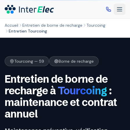
Aller au contenu principal
Accueil
Entretien de borne de recharge
Tourcoing
Entretien Tourcoing
Tourcoing — 59
Borne de recharge
Entretien de borne de
recharge à
Tourcoing
:
maintenance et contrat
annuel