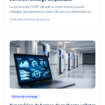
Le protocole OCPP décide si votre borne pourra
changer de supervision dans dix ans ou deviendra un
boîtier muet. Ce qu'il permet, ce que changent les
2026-08-04
9 min de lecture
versions 1.6 et 2.0.1, et comment repérer une borne «
compatible OCPP » mais verrouillée.
Borne de recharge