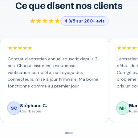
Ce que disent nos clients
4.9/5 sur 280+ avis
Contrat d'entretien annuel souscrit depuis 2
L'entretie
ans. Chaque visite est minutieuse :
début de c
vérification complète, nettoyage des
Corrigé av
connecteurs, mise à jour firmware. Ma borne
problème. 
fonctionne comme au premier jour.
pris un con
Stéphane C.
Mar
SC
MH
Courbevoie
Ruei