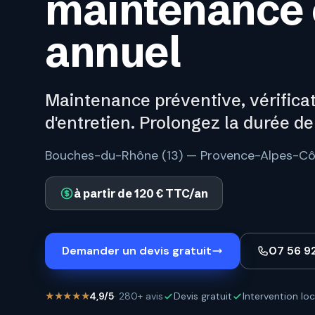
maintenance e
annuel
Maintenance préventive, vérificat
d'entretien. Prolongez la durée de
Bouches-du-Rhône (13) — Provence-Alpes-Cô
à partir de 120 € TTC/an
Demander un devis gratuit
07 56 9
★★★★★
4,9/5
· 280+ avis
Devis gratuit
Intervention loc