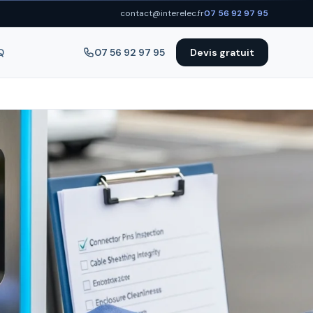
contact@interelec.fr
07 56 92 97 95
Q
07 56 92 97 95
Devis gratuit