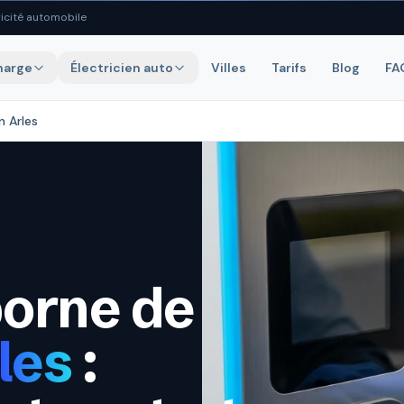
icité automobile
harge
Électricien auto
Villes
Tarifs
Blog
FA
n Arles
borne de
les
: