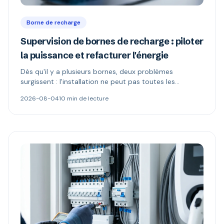
Borne de recharge
Supervision de bornes de recharge : piloter
la puissance et refacturer l'énergie
Dès qu'il y a plusieurs bornes, deux problèmes
surgissent : l'installation ne peut pas toutes les
alimenter, et l'électricité n'appartient plus à celui qui
2026-08-04
10 min de lecture
paie. Délestage dynamique, comptage MID et schémas
de refacturation expliqués.