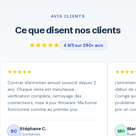
AVIS CLIENTS
Ce que disent nos clients
4.9/5 sur 280+ avis
Contrat d'entretien annuel souscrit depuis 2
L'entretie
ans. Chaque visite est minutieuse :
début de c
vérification complète, nettoyage des
Corrigé av
connecteurs, mise à jour firmware. Ma borne
problème. 
fonctionne comme au premier jour.
pris un con
Stéphane C.
Mar
SC
MH
Courbevoie
Ruei