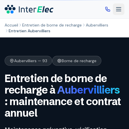
Aller au contenu principal
Accueil
Entretien de borne de recharge
Aubervilliers
Entretien Aubervilliers
Aubervilliers — 93
Borne de recharge
Entretien de borne de
recharge à
Aubervilliers
: maintenance et contrat
annuel