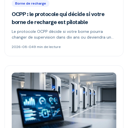
Borne de recharge
OCPP : le protocole qui décide si votre
borne de recharge est pilotable
Le protocole OCPP décide si votre borne pourra
changer de supervision dans dix ans ou deviendra un
boîtier muet. Ce qu'il permet, ce que changent les
2026-08-04
9 min de lecture
versions 1.6 et 2.0.1, et comment repérer une borne «
compatible OCPP » mais verrouillée.