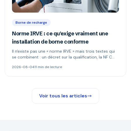
Borne de recharge
Norme IRVE : ce qu'exige vraiment une
installation de borne conforme
Il n'existe pas une « norme IRVE » mais trois textes qui
se combinent : un décret sur la qualification, la NF C
15-100 pour l'installation, les normes produit pour la
2026-08-04
11 min de lecture
borne. Ce qui est réellement obligatoire, et quand le
Consuel s'impose.
Voir tous les articles