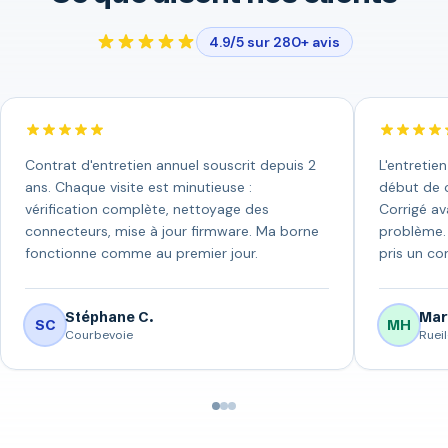
4.9/5 sur 280+ avis
Contrat d'entretien annuel souscrit depuis 2
L'entretie
ans. Chaque visite est minutieuse :
début de c
vérification complète, nettoyage des
Corrigé av
connecteurs, mise à jour firmware. Ma borne
problème. 
fonctionne comme au premier jour.
pris un con
Stéphane C.
Mar
SC
MH
Courbevoie
Ruei