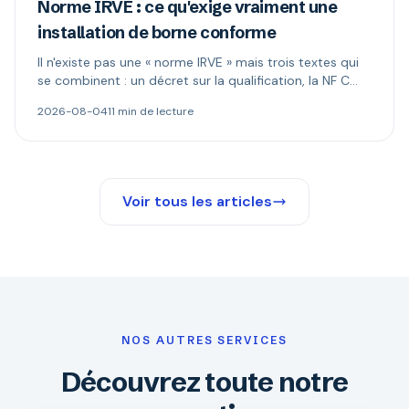
Norme IRVE : ce qu'exige vraiment une
installation de borne conforme
Il n'existe pas une « norme IRVE » mais trois textes qui
se combinent : un décret sur la qualification, la NF C
15-100 pour l'installation, les normes produit pour la
2026-08-04
11 min de lecture
borne. Ce qui est réellement obligatoire, et quand le
Consuel s'impose.
Voir tous les articles
NOS AUTRES SERVICES
Découvrez toute notre