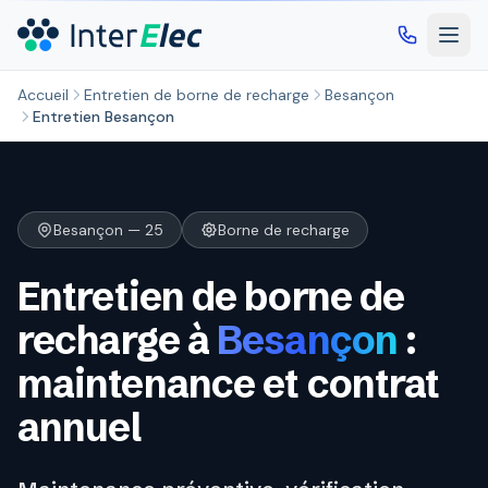
Aller au contenu principal
Accueil
Entretien de borne de recharge
Besançon
Entretien Besançon
Besançon — 25
Borne de recharge
Entretien de borne de
recharge à
Besançon
:
maintenance et contrat
annuel