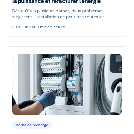
la puissance et refacturer l'énergie
Dès qu'il y a plusieurs bornes, deux problèmes
surgissent : l'installation ne peut pas toutes les
alimenter, et l'électricité n'appartient plus à celui qui
2026-08-04
10 min de lecture
paie. Délestage dynamique, comptage MID et schémas
de refacturation expliqués.
Borne de recharge