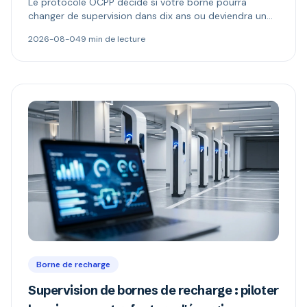
Le protocole OCPP décide si votre borne pourra
changer de supervision dans dix ans ou deviendra un
boîtier muet. Ce qu'il permet, ce que changent les
2026-08-04
9 min de lecture
versions 1.6 et 2.0.1, et comment repérer une borne «
compatible OCPP » mais verrouillée.
Borne de recharge
Supervision de bornes de recharge : piloter