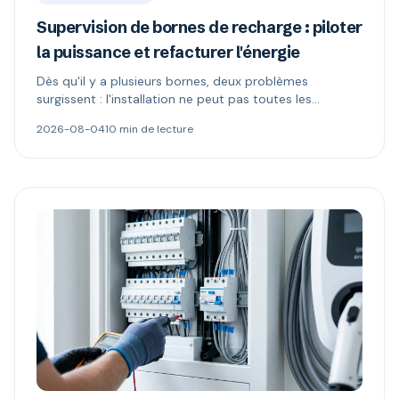
Supervision de bornes de recharge : piloter
la puissance et refacturer l'énergie
Dès qu'il y a plusieurs bornes, deux problèmes
surgissent : l'installation ne peut pas toutes les
alimenter, et l'électricité n'appartient plus à celui qui
2026-08-04
10 min de lecture
paie. Délestage dynamique, comptage MID et schémas
de refacturation expliqués.