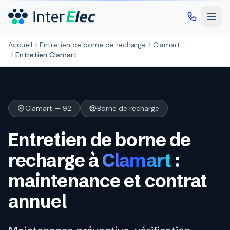
Aller au contenu principal
Accueil
Entretien de borne de recharge
Clamart
Entretien Clamart
Clamart — 92
Borne de recharge
Entretien de borne de
recharge à
Clamart
:
maintenance et contrat
annuel