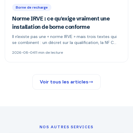
Borne de recharge
Norme IRVE : ce qu'exige vraiment une
installation de borne conforme
Il n'existe pas une « norme IRVE » mais trois textes qui
se combinent : un décret sur la qualification, la NF C
15-100 pour l'installation, les normes produit pour la
2026-08-04
11 min de lecture
borne. Ce qui est réellement obligatoire, et quand le
Consuel s'impose.
Voir tous les articles
NOS AUTRES SERVICES