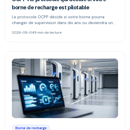
borne de recharge est pilotable
Le protocole OCPP décide si votre borne pourra
changer de supervision dans dix ans ou deviendra un
boîtier muet. Ce qu'il permet, ce que changent les
2026-08-04
9 min de lecture
versions 1.6 et 2.0.1, et comment repérer une borne «
compatible OCPP » mais verrouillée.
Borne de recharge