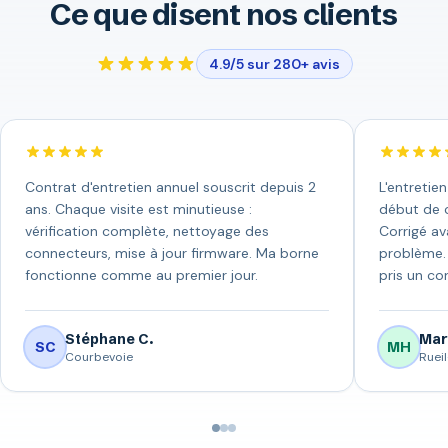
Ce que disent nos clients
4.9/5 sur 280+ avis
Contrat d'entretien annuel souscrit depuis 2
L'entretie
ans. Chaque visite est minutieuse :
début de c
vérification complète, nettoyage des
Corrigé av
connecteurs, mise à jour firmware. Ma borne
problème. 
fonctionne comme au premier jour.
pris un con
Stéphane C.
Mar
SC
MH
Courbevoie
Ruei