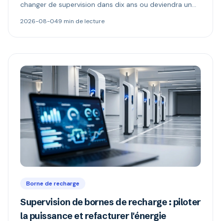
changer de supervision dans dix ans ou deviendra un
boîtier muet. Ce qu'il permet, ce que changent les
2026-08-04
9 min de lecture
versions 1.6 et 2.0.1, et comment repérer une borne «
compatible OCPP » mais verrouillée.
Borne de recharge
Supervision de bornes de recharge : piloter
la puissance et refacturer l'énergie