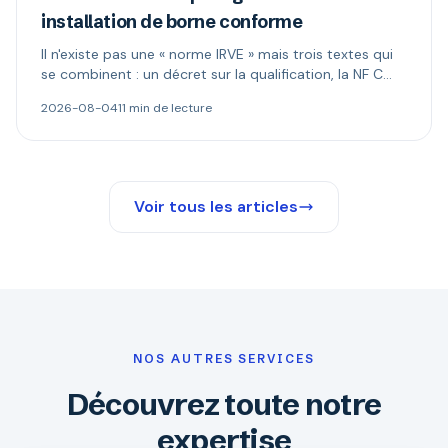
installation de borne conforme
Il n'existe pas une « norme IRVE » mais trois textes qui
se combinent : un décret sur la qualification, la NF C
15-100 pour l'installation, les normes produit pour la
2026-08-04
11 min de lecture
borne. Ce qui est réellement obligatoire, et quand le
Consuel s'impose.
Voir tous les articles
NOS AUTRES SERVICES
Découvrez toute notre
expertise