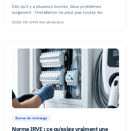
Dès qu'il y a plusieurs bornes, deux problèmes
surgissent : l'installation ne peut pas toutes les
alimenter, et l'électricité n'appartient plus à celui qui
2026-08-04
10 min de lecture
paie. Délestage dynamique, comptage MID et schémas
de refacturation expliqués.
Borne de recharge
Norme IRVE : ce qu'exige vraiment une