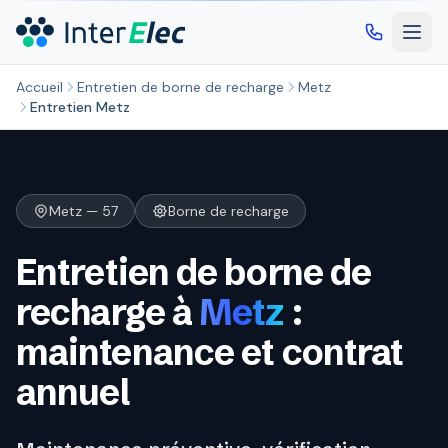
Aller au contenu principal
Accueil
Entretien de borne de recharge
Metz
Entretien Metz
Metz — 57
Borne de recharge
Entretien de borne de
recharge à
Metz
:
maintenance et contrat
annuel