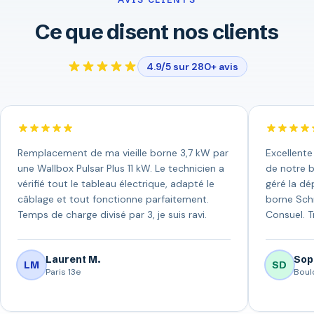
Ce que disent nos clients
4.9/5 sur 280+ avis
Remplacement de ma vieille borne 3,7 kW par
Excellente
une Wallbox Pulsar Plus 11 kW. Le technicien a
de notre b
vérifié tout le tableau électrique, adapté le
géré la dép
câblage et tout fonctionne parfaitement.
borne Schn
Temps de charge divisé par 3, je suis ravi.
Consuel. T
Laurent M.
Sop
LM
SD
Paris 13e
Boul