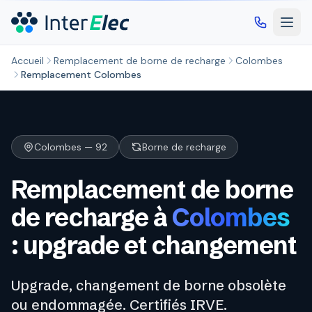
Aller au contenu principal
Accueil
Remplacement de borne de recharge
Colombes
Remplacement Colombes
Colombes — 92
Borne de recharge
Remplacement de borne
de recharge à
Colombes
: upgrade et changement
Upgrade, changement de borne obsolète
ou endommagée. Certifiés IRVE.