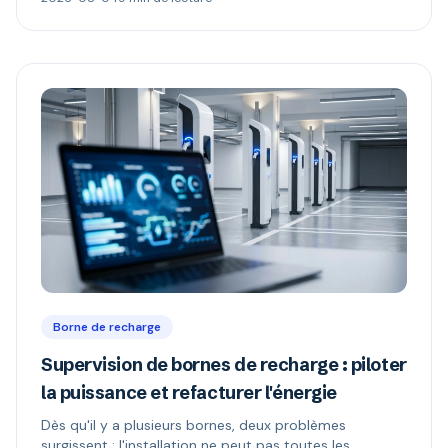
versions 1.6 et 2.0.1, et comment repérer une borne «
compatible OCPP » mais verrouillée.
Borne de recharge
Supervision de bornes de recharge : piloter
la puissance et refacturer l'énergie
Dès qu'il y a plusieurs bornes, deux problèmes
surgissent : l'installation ne peut pas toutes les