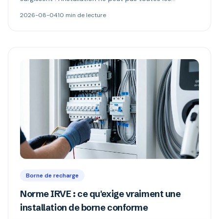
alimenter, et l'électricité n'appartient plus à celui qui
2026-08-04
10 min de lecture
paie. Délestage dynamique, comptage MID et schémas
de refacturation expliqués.
Borne de recharge
Norme IRVE : ce qu'exige vraiment une
installation de borne conforme