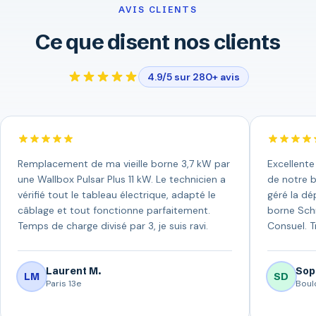
AVIS CLIENTS
Ce que disent nos clients
4.9/5 sur 280+ avis
Remplacement de ma vieille borne 3,7 kW par
Excellente
une Wallbox Pulsar Plus 11 kW. Le technicien a
de notre b
vérifié tout le tableau électrique, adapté le
géré la dép
câblage et tout fonctionne parfaitement.
borne Schn
Temps de charge divisé par 3, je suis ravi.
Consuel. T
Laurent M.
Sop
LM
SD
Paris 13e
Boul