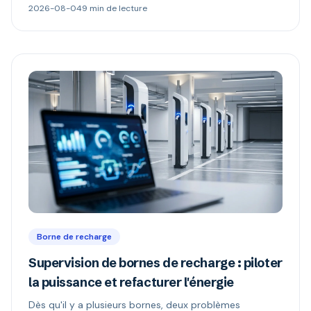
2026-08-04
9 min de lecture
versions 1.6 et 2.0.1, et comment repérer une borne «
compatible OCPP » mais verrouillée.
Borne de recharge
Supervision de bornes de recharge : piloter
la puissance et refacturer l'énergie
Dès qu'il y a plusieurs bornes, deux problèmes