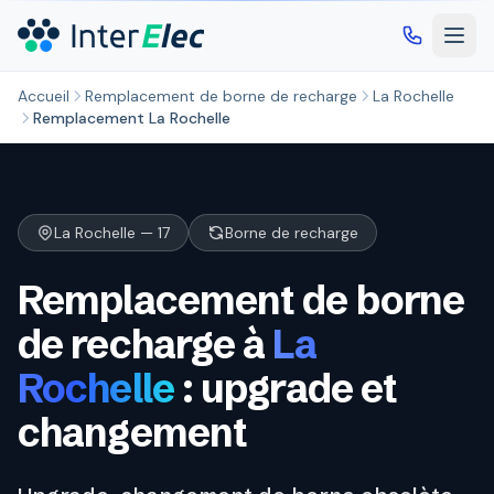
Aller au contenu principal
Accueil
Remplacement de borne de recharge
La Rochelle
Remplacement La Rochelle
La Rochelle — 17
Borne de recharge
Remplacement de borne
de recharge à
La
Rochelle
: upgrade et
changement