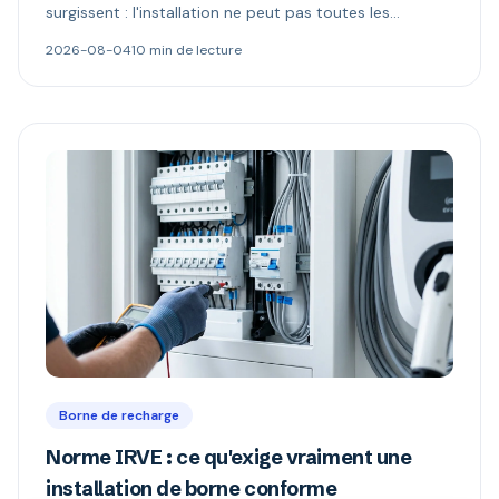
surgissent : l'installation ne peut pas toutes les
alimenter, et l'électricité n'appartient plus à celui qui
2026-08-04
10 min de lecture
paie. Délestage dynamique, comptage MID et schémas
de refacturation expliqués.
Borne de recharge
Norme IRVE : ce qu'exige vraiment une
installation de borne conforme