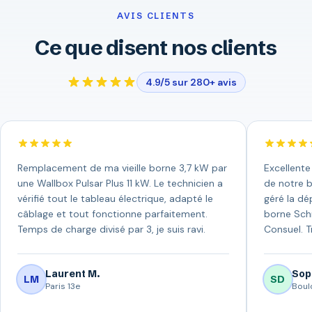
AVIS CLIENTS
Ce que disent nos clients
4.9/5 sur 280+ avis
Remplacement de ma vieille borne 3,7 kW par
Excellente
une Wallbox Pulsar Plus 11 kW. Le technicien a
de notre b
vérifié tout le tableau électrique, adapté le
géré la dép
câblage et tout fonctionne parfaitement.
borne Schn
Temps de charge divisé par 3, je suis ravi.
Consuel. T
Laurent M.
Sop
LM
SD
Paris 13e
Boul