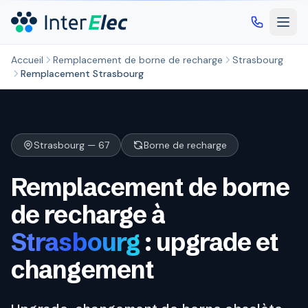
Aller au contenu principal
Accueil
Remplacement de borne de recharge
Strasbourg
Remplacement Strasbourg
Strasbourg — 67
Borne de recharge
Remplacement de borne
de recharge à
Strasbourg
: upgrade et
changement