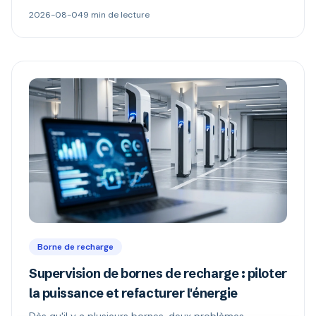
boîtier muet. Ce qu'il permet, ce que changent les
2026-08-04
9 min de lecture
versions 1.6 et 2.0.1, et comment repérer une borne «
compatible OCPP » mais verrouillée.
Borne de recharge
Supervision de bornes de recharge : piloter
la puissance et refacturer l'énergie
Dès qu'il y a plusieurs bornes, deux problèmes