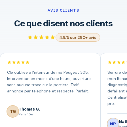
AVIS CLIENTS
Ce que disent nos clients
4.9/5 sur 280+ avis
Cle oubliee a l'interieur de ma Peugeot 308.
Serrure de
Intervention en moins d'une heure, ouverture
mon Renaul
sans aucune trace sur la portiere. Tarif
diagnostiq
annonce par telephone et respecte. Parfait.
defaillant 
Centralisa
pro.
Thomas G.
TG
Paris 15e
Nath
NP
Mont