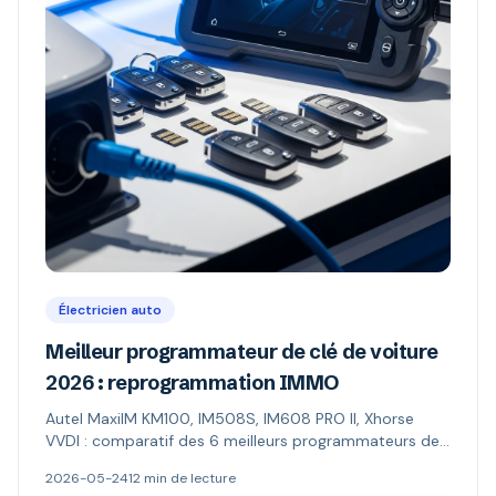
Électricien auto
Meilleur programmateur de clé de voiture
2026 : reprogrammation IMMO
Autel MaxiIM KM100, IM508S, IM608 PRO II, Xhorse
VVDI : comparatif des 6 meilleurs programmateurs de
clé auto (reprogrammation antidémarrage). Prix,
2026-05-24
12 min de lecture
fonctions IMMO, profils.