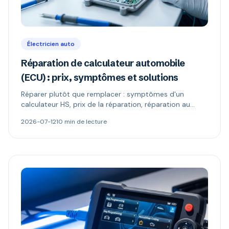
Électricien auto
Réparation de calculateur automobile
(ECU) : prix, symptômes et solutions
Réparer plutôt que remplacer : symptômes d'un
calculateur HS, prix de la réparation, réparation au
composant vs échange standard, reprogrammation et
2026-07-12
10 min de lecture
codage antidémarrage.