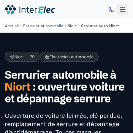
Aller au contenu principal
Accueil
Serrurier automobile
Niort
Serrurier auto Niort
Niort — 79
Électricien automobile
Serrurier automobile à
Niort
: ouverture voiture
et dépannage serrure
Ouverture de voiture fermée, clé perdue,
remplacement de serrure et dépannage
d'antidémarrage. Toutes marques.