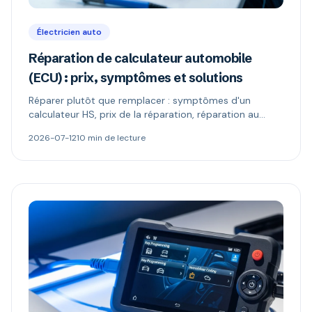
Électricien auto
Réparation de calculateur automobile
(ECU) : prix, symptômes et solutions
Réparer plutôt que remplacer : symptômes d'un
calculateur HS, prix de la réparation, réparation au
composant vs échange standard, reprogrammation et
2026-07-12
10 min de lecture
codage antidémarrage.