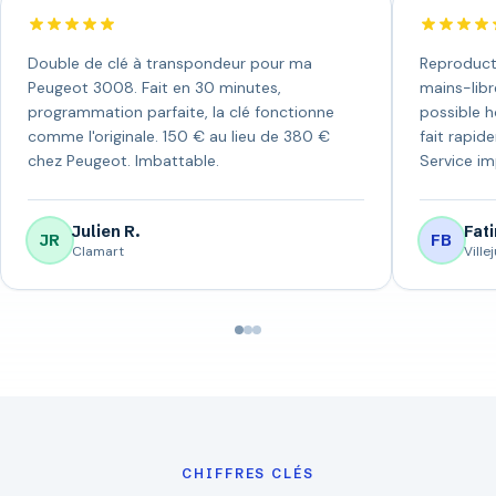
Double de clé à transpondeur pour ma
Reproduct
Peugeot 3008. Fait en 30 minutes,
mains-libr
programmation parfaite, la clé fonctionne
possible h
comme l'originale. 150 € au lieu de 380 €
fait rapid
chez Peugeot. Imbattable.
Service i
Julien R.
Fati
JR
FB
Clamart
Villej
CHIFFRES CLÉS