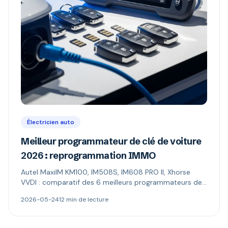
Électricien auto
Meilleur programmateur de clé de voiture
2026 : reprogrammation IMMO
Autel MaxiIM KM100, IM508S, IM608 PRO II, Xhorse
VVDI : comparatif des 6 meilleurs programmateurs de
clé auto (reprogrammation antidémarrage). Prix,
2026-05-24
12 min de lecture
fonctions IMMO, profils.