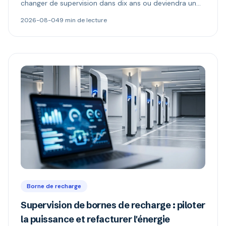
changer de supervision dans dix ans ou deviendra un
boîtier muet. Ce qu'il permet, ce que changent les
2026-08-04
9 min de lecture
versions 1.6 et 2.0.1, et comment repérer une borne «
compatible OCPP » mais verrouillée.
Borne de recharge
Supervision de bornes de recharge : piloter
la puissance et refacturer l'énergie