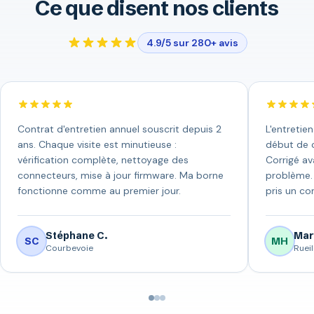
Ce que disent nos clients
4.9/5 sur 280+ avis
Contrat d'entretien annuel souscrit depuis 2
L'entretie
ans. Chaque visite est minutieuse :
début de c
vérification complète, nettoyage des
Corrigé av
connecteurs, mise à jour firmware. Ma borne
problème. 
fonctionne comme au premier jour.
pris un con
Stéphane C.
Mar
SC
MH
Courbevoie
Ruei