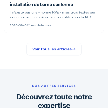
installation de borne conforme
Il n'existe pas une « norme IRVE » mais trois textes qui
se combinent : un décret sur la qualification, la NF C
15-100 pour l'installation, les normes produit pour la
2026-08-04
11 min de lecture
borne. Ce qui est réellement obligatoire, et quand le
Consuel s'impose.
Voir tous les articles
NOS AUTRES SERVICES
Découvrez toute notre
expertise