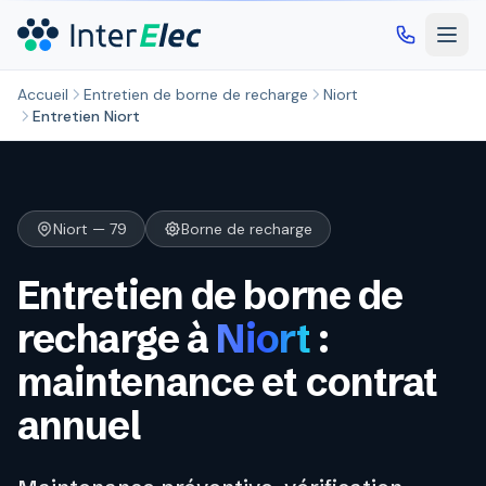
Aller au contenu principal
Accueil
Entretien de borne de recharge
Niort
Entretien Niort
Niort — 79
Borne de recharge
Entretien de borne de
recharge à
Niort
:
maintenance et contrat
annuel