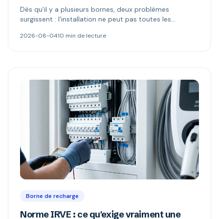
Dès qu'il y a plusieurs bornes, deux problèmes
surgissent : l'installation ne peut pas toutes les
alimenter, et l'électricité n'appartient plus à celui qui
2026-08-04
10 min de lecture
paie. Délestage dynamique, comptage MID et schémas
de refacturation expliqués.
Borne de recharge
Norme IRVE : ce qu'exige vraiment une