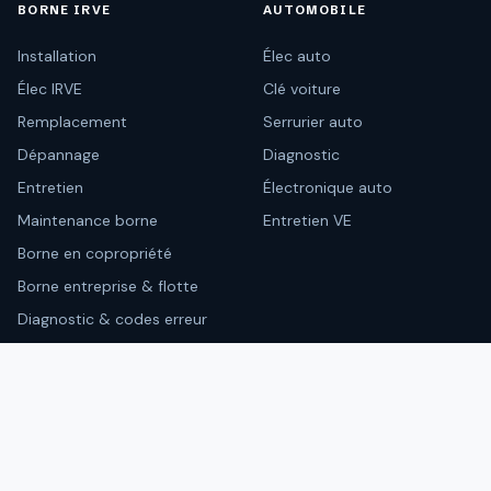
BORNE IRVE
AUTOMOBILE
Installation
Élec auto
Élec IRVE
Clé voiture
Remplacement
Serrurier auto
Dépannage
Diagnostic
Entretien
Électronique auto
Maintenance borne
Entretien VE
Borne en copropriété
Borne entreprise & flotte
Diagnostic & codes erreur
Appeler
Devis en ligne
RESSOURCES
CONTACT
À propos
07 56 92 97 95
contact@interelec.fr
Zones d'intervention