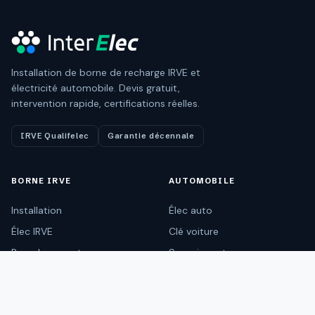
Installation de borne de recharge IRVE et
électricité automobile. Devis gratuit,
intervention rapide, certifications réelles.
IRVE Qualifelec
Garantie décennale
BORNE IRVE
AUTOMOBILE
Installation
Élec auto
Élec IRVE
Clé voiture
Remplacement
Serrurier auto
Dépannage
Diagnostic
Entretien
Électronique auto
COMPARATIF BORNE DE RECHARGE
Wallbox Pulsar Plus