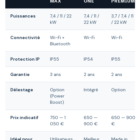
MAX
ONE
PREMIUM
Puissances
7,4 / 11 / 22
7,4 / 11 /
3,7 / 7,4 / 11
kW
22 kW
/ 22 kW
Connectivité
Wi-Fi +
Wi-Fi
Wi-Fi
Bluetooth
Protection IP
IP55
IP54
IP55
Garantie
3 ans
2 ans
2 ans
Délestage
Option
Intégré
Option
(Power
Boost)
Prix indicatif
750 — 1
650 —
650 — 900
050 €
900 €
€
Idéal pour
Utilisateurs
Meilleur
Made in