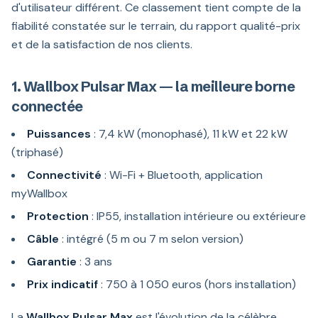
d'utilisateur différent. Ce classement tient compte de la
fiabilité constatée sur le terrain, du rapport qualité-prix
et de la satisfaction de nos clients.
1. Wallbox Pulsar Max — la meilleure borne
connectée
Puissances
: 7,4 kW (monophasé), 11 kW et 22 kW
(triphasé)
Connectivité
: Wi-Fi + Bluetooth, application
myWallbox
Protection
: IP55, installation intérieure ou extérieure
Câble
: intégré (5 m ou 7 m selon version)
Garantie
: 3 ans
Prix indicatif
: 750 à 1 050 euros (hors installation)
La
Wallbox Pulsar Max
est l'évolution de la célèbre