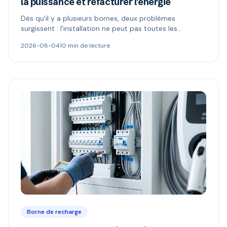
la puissance et refacturer l'énergie
Dès qu'il y a plusieurs bornes, deux problèmes
surgissent : l'installation ne peut pas toutes les
alimenter, et l'électricité n'appartient plus à celui qui
2026-08-04
10 min de lecture
paie. Délestage dynamique, comptage MID et schémas
de refacturation expliqués.
Borne de recharge