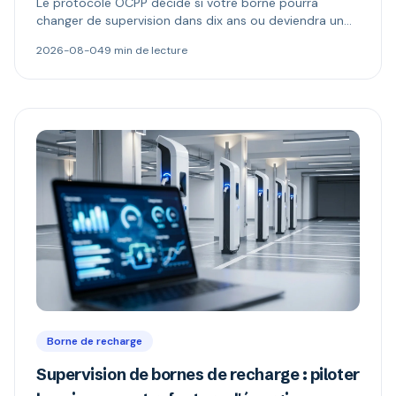
Le protocole OCPP décide si votre borne pourra
changer de supervision dans dix ans ou deviendra un
boîtier muet. Ce qu'il permet, ce que changent les
2026-08-04
9 min de lecture
versions 1.6 et 2.0.1, et comment repérer une borne «
compatible OCPP » mais verrouillée.
Borne de recharge
Supervision de bornes de recharge : piloter