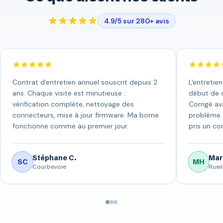
4.9/5 sur 280+ avis
Contrat d'entretien annuel souscrit depuis 2
L'entretie
ans. Chaque visite est minutieuse :
début de c
vérification complète, nettoyage des
Corrigé av
connecteurs, mise à jour firmware. Ma borne
problème. 
fonctionne comme au premier jour.
pris un con
Stéphane C.
Mar
SC
MH
Courbevoie
Ruei