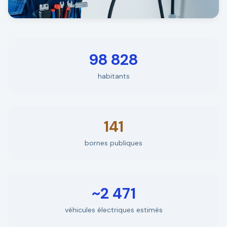
98 828
habitants
141
bornes publiques
~2 471
véhicules électriques estimés