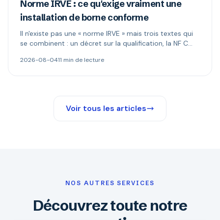
Norme IRVE : ce qu'exige vraiment une
installation de borne conforme
Il n'existe pas une « norme IRVE » mais trois textes qui
se combinent : un décret sur la qualification, la NF C
15-100 pour l'installation, les normes produit pour la
2026-08-04
11 min de lecture
borne. Ce qui est réellement obligatoire, et quand le
Consuel s'impose.
Voir tous les articles
NOS AUTRES SERVICES
Découvrez toute notre