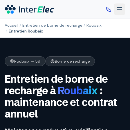
Aller au contenu principal
Accueil
Entretien de borne de recharge
Roubaix
Entretien Roubaix
Roubaix — 59
Borne de recharge
Entretien de borne de
recharge à
Roubaix
:
maintenance et contrat
annuel