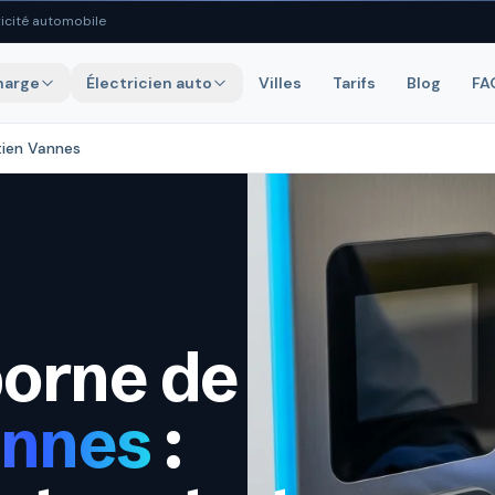
icité automobile
harge
Électricien auto
Villes
Tarifs
Blog
FA
tien Vannes
borne de
nnes
: