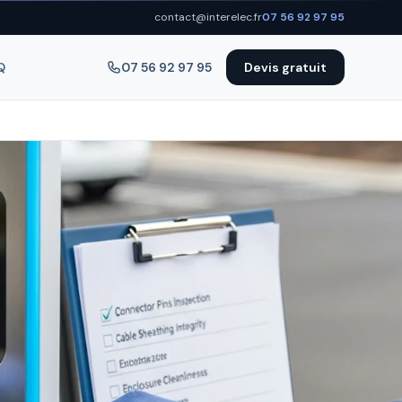
contact@interelec.fr
07 56 92 97 95
Q
07 56 92 97 95
Devis gratuit