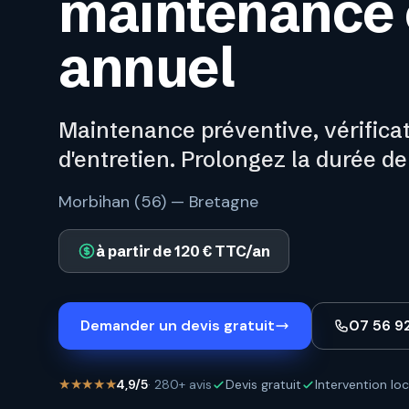
maintenance e
annuel
Maintenance préventive, vérificat
d'entretien. Prolongez la durée de
Morbihan (56) — Bretagne
à partir de 120 € TTC/an
Demander un devis gratuit
07 56 9
★★★★★
4,9/5
· 280+ avis
Devis gratuit
Intervention loc