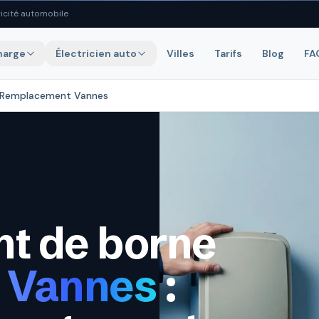
icité automobile
harge
Électricien auto
Villes
Tarifs
Blog
FA
Remplacement Vannes
t de borne
à
Vannes
: