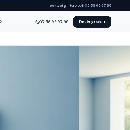
contact@interelec.fr
07 56 92 97 95
Q
07 56 92 97 95
Devis gratuit