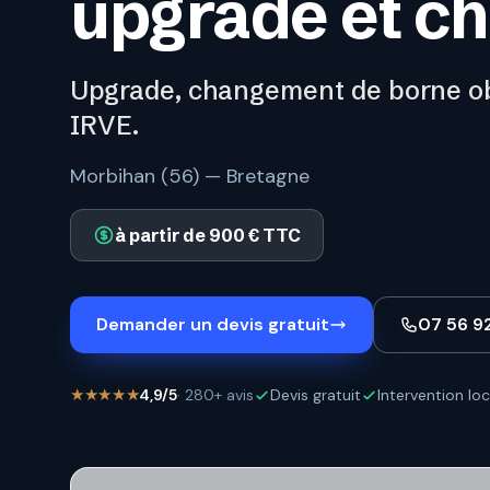
upgrade et c
Upgrade, changement de borne ob
IRVE.
Morbihan (56) — Bretagne
à partir de 900 € TTC
Demander un devis gratuit
07 56 9
★★★★★
4,9/5
· 280+ avis
Devis gratuit
Intervention loc