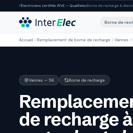
Aller au contenu principal
Électriciens certifiés IRVE — Qualifelec
Borne de recharge & électr
Borne de rec
Accueil
Remplacement de borne de recharge
Vannes
Vannes — 56
Borne de recharge
Remplacemen
de recharge 