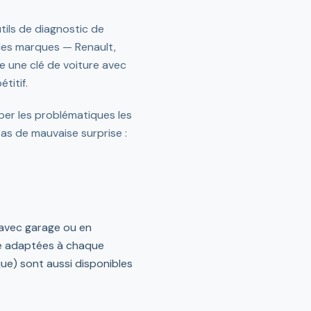
utils de diagnostic de
 les marques — Renault,
e une clé de voiture avec
titif.
er les problématiques les
pas de mauvaise surprise :
n avec garage ou en
ge adaptées à chaque
que) sont aussi disponibles