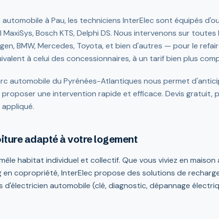
té automobile à Pau, les techniciens InterElec sont équipés d'o
el MaxiSys, Bosch KTS, Delphi DS. Nous intervenons sur toutes
gen, BMW, Mercedes, Toyota, et bien d'autres — pour le refair
valent à celui des concessionnaires, à un tarif bien plus compé
rc automobile du Pyrénées-Atlantiques nous permet d'anticip
proposer une intervention rapide et efficace. Devis gratuit, 
f appliqué.
oiture adapté à votre logement
mêle habitat individuel et collectif. Que vous viviez en maiso
 en copropriété, InterElec propose des solutions de rechar
s d'électricien automobile (clé, diagnostic, dépannage électri