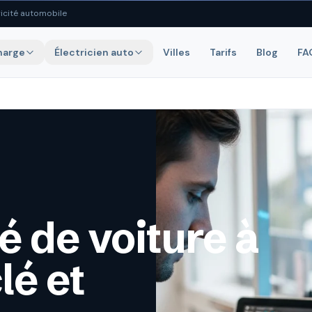
icité automobile
harge
Électricien auto
Villes
Tarifs
Blog
FA
é de voiture à
lé et