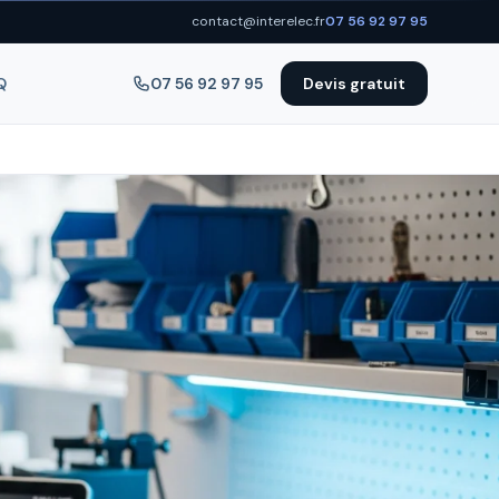
contact@interelec.fr
07 56 92 97 95
Q
07 56 92 97 95
Devis gratuit