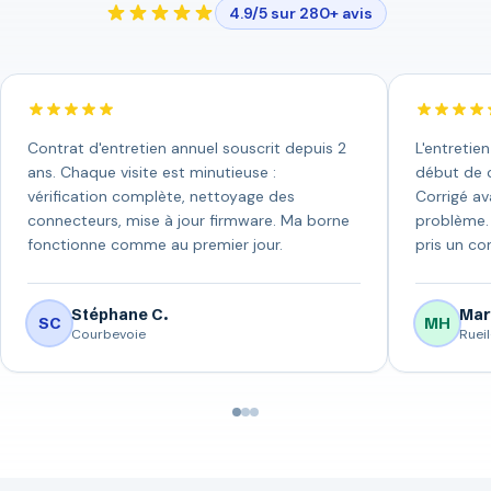
4.9/5 sur 280+ avis
Contrat d'entretien annuel souscrit depuis 2
L'entretie
ans. Chaque visite est minutieuse :
début de c
vérification complète, nettoyage des
Corrigé av
connecteurs, mise à jour firmware. Ma borne
problème. 
fonctionne comme au premier jour.
pris un con
Stéphane C.
Mar
SC
MH
Courbevoie
Ruei