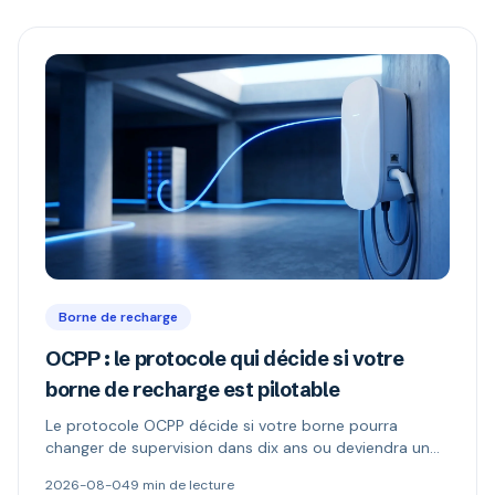
Borne de recharge
OCPP : le protocole qui décide si votre
borne de recharge est pilotable
Le protocole OCPP décide si votre borne pourra
changer de supervision dans dix ans ou deviendra un
boîtier muet. Ce qu'il permet, ce que changent les
2026-08-04
9 min de lecture
versions 1.6 et 2.0.1, et comment repérer une borne «