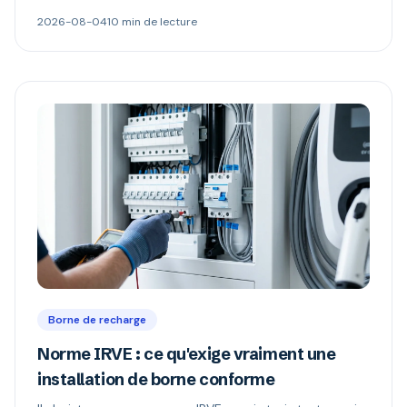
alimenter, et l'électricité n'appartient plus à celui qui
2026-08-04
10 min de lecture
paie. Délestage dynamique, comptage MID et schémas
de refacturation expliqués.
Borne de recharge
Norme IRVE : ce qu'exige vraiment une
installation de borne conforme