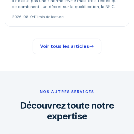
Il n'existe pas une « norme IRVE » mais trois textes qui
se combinent : un décret sur la qualification, la NF C
15-100 pour l'installation, les normes produit pour la
2026-08-04
11 min de lecture
borne. Ce qui est réellement obligatoire, et quand le
Consuel s'impose.
Voir tous les articles
NOS AUTRES SERVICES
Découvrez toute notre
expertise