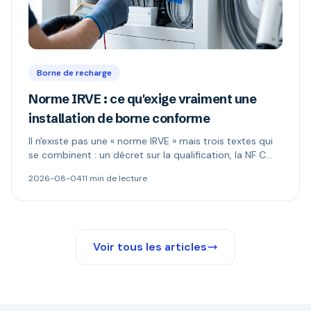
Borne de recharge
Norme IRVE : ce qu'exige vraiment une
installation de borne conforme
Il n'existe pas une « norme IRVE » mais trois textes qui
se combinent : un décret sur la qualification, la NF C
15-100 pour l'installation, les normes produit pour la
2026-08-04
11 min de lecture
borne. Ce qui est réellement obligatoire, et quand le
Consuel s'impose.
Voir tous les articles