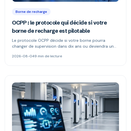
Borne de recharge
OCPP : le protocole qui décide si votre
borne de recharge est pilotable
Le protocole OCPP décide si votre borne pourra
changer de supervision dans dix ans ou deviendra un
boîtier muet. Ce qu'il permet, ce que changent les
2026-08-04
9 min de lecture
versions 1.6 et 2.0.1, et comment repérer une borne «
compatible OCPP » mais verrouillée.