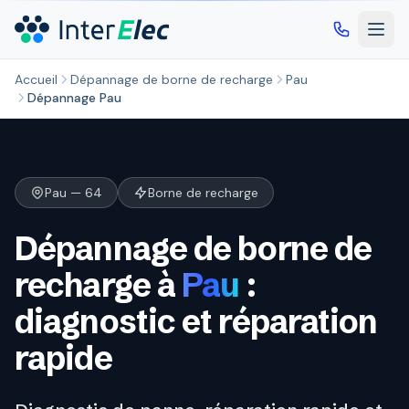
Aller au contenu principal
Accueil
Dépannage de borne de recharge
Pau
Dépannage Pau
Pau — 64
Borne de recharge
Dépannage de borne de
recharge à
Pau
:
diagnostic et réparation
rapide