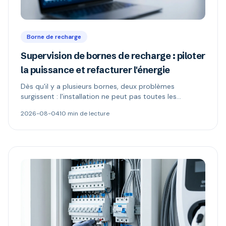
Borne de recharge
Supervision de bornes de recharge : piloter
la puissance et refacturer l'énergie
Dès qu'il y a plusieurs bornes, deux problèmes
surgissent : l'installation ne peut pas toutes les
alimenter, et l'électricité n'appartient plus à celui qui
2026-08-04
10 min de lecture
paie. Délestage dynamique, comptage MID et schémas
de refacturation expliqués.