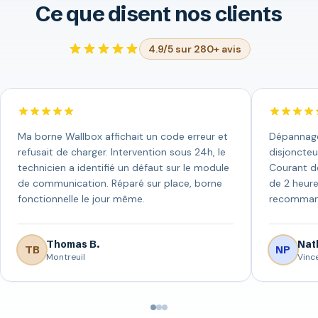
Ce que disent nos clients
4.9/5 sur 280+ avis
Ma borne Wallbox affichait un code erreur et
Dépannage 
refusait de charger. Intervention sous 24h, le
disjoncteu
technicien a identifié un défaut sur le module
Courant de
de communication. Réparé sur place, borne
de 2 heure
fonctionnelle le jour même.
recomman
Thomas B.
Nath
TB
NP
Montreuil
Vinc