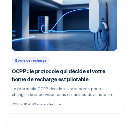
Borne de recharge
OCPP : le protocole qui décide si votre
borne de recharge est pilotable
Le protocole OCPP décide si votre borne pourra
changer de supervision dans dix ans ou deviendra un
boîtier muet. Ce qu'il permet, ce que changent les
2026-08-04
9 min de lecture
versions 1.6 et 2.0.1, et comment repérer une borne «
compatible OCPP » mais verrouillée.