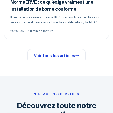
Norme IRVE : ce qu'exige vraiment une
installation de borne conforme
Il n'existe pas une « norme IRVE » mais trois textes qui
se combinent : un décret sur la qualification, la NF C
15-100 pour l'installation, les normes produit pour la
2026-08-04
11 min de lecture
borne. Ce qui est réellement obligatoire, et quand le
Consuel s'impose.
Voir tous les articles
NOS AUTRES SERVICES
Découvrez toute notre