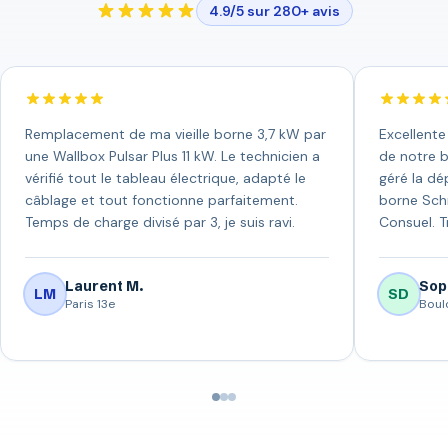
4.9/5 sur 280+ avis
Remplacement de ma vieille borne 3,7 kW par
Excellente
une Wallbox Pulsar Plus 11 kW. Le technicien a
de notre b
vérifié tout le tableau électrique, adapté le
géré la dép
câblage et tout fonctionne parfaitement.
borne Schn
Temps de charge divisé par 3, je suis ravi.
Consuel. T
Laurent M.
Sop
LM
SD
Paris 13e
Boul