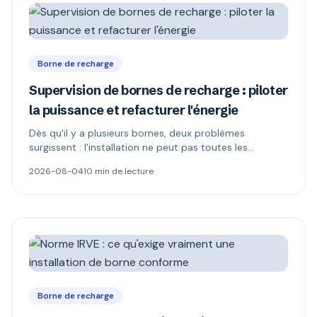
Borne de recharge
Supervision de bornes de recharge : piloter
la puissance et refacturer l'énergie
Dès qu'il y a plusieurs bornes, deux problèmes
surgissent : l'installation ne peut pas toutes les
alimenter, et l'électricité n'appartient plus à celui qui
2026-08-04
10 min de lecture
paie. Délestage dynamique, comptage MID et schémas
de refacturation expliqués.
Borne de recharge