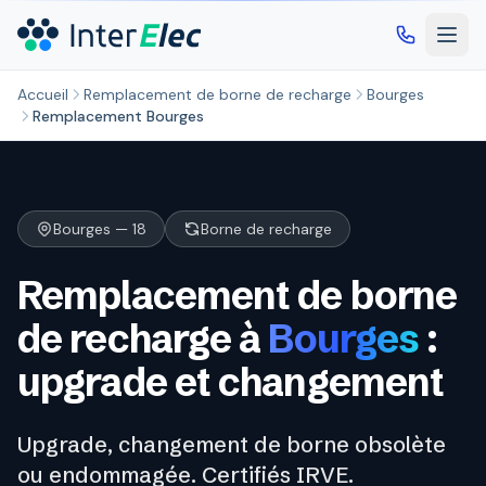
Aller au contenu principal
Accueil
Remplacement de borne de recharge
Bourges
Remplacement Bourges
Bourges — 18
Borne de recharge
Remplacement de borne
de recharge à
Bourges
:
upgrade et changement
Upgrade, changement de borne obsolète
ou endommagée. Certifiés IRVE.