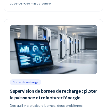
boîtier muet. Ce qu'il permet, ce que changent les
2026-08-04
9 min de lecture
versions 1.6 et 2.0.1, et comment repérer une borne «
compatible OCPP » mais verrouillée.
Borne de recharge
Supervision de bornes de recharge : piloter
la puissance et refacturer l'énergie
Dès qu'il y a plusieurs bornes, deux problèmes