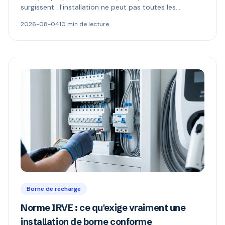
surgissent : l'installation ne peut pas toutes les
alimenter, et l'électricité n'appartient plus à celui qui
2026-08-04
10 min de lecture
paie. Délestage dynamique, comptage MID et schémas
de refacturation expliqués.
Borne de recharge
Norme IRVE : ce qu'exige vraiment une
installation de borne conforme