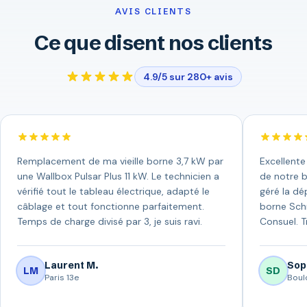
AVIS CLIENTS
Ce que disent nos clients
4.9/5 sur 280+ avis
Remplacement de ma vieille borne 3,7 kW par
Excellente
une Wallbox Pulsar Plus 11 kW. Le technicien a
de notre b
vérifié tout le tableau électrique, adapté le
géré la dép
câblage et tout fonctionne parfaitement.
borne Schn
Temps de charge divisé par 3, je suis ravi.
Consuel. T
Laurent M.
Sop
LM
SD
Paris 13e
Boul