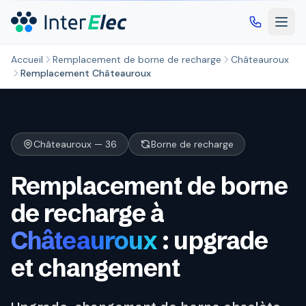
Aller au contenu principal
Accueil
Remplacement de borne de recharge
Châteauroux
Remplacement Châteauroux
Châteauroux — 36
Borne de recharge
Remplacement de borne
de recharge à
Châteauroux
: upgrade
et changement