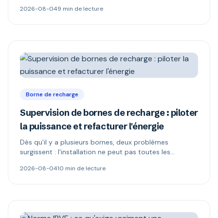
boîtier muet. Ce qu'il permet, ce que changent les
2026-08-04
9 min de lecture
versions 1.6 et 2.0.1, et comment repérer une borne «
compatible OCPP » mais verrouillée.
Borne de recharge
Supervision de bornes de recharge : piloter
la puissance et refacturer l'énergie
Dès qu'il y a plusieurs bornes, deux problèmes
surgissent : l'installation ne peut pas toutes les
alimenter, et l'électricité n'appartient plus à celui qui
2026-08-04
10 min de lecture
paie. Délestage dynamique, comptage MID et schémas
de refacturation expliqués.