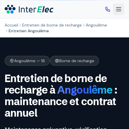
Aller au contenu principal
Accueil
Entretien de borne de recharge
Angoulême
Entretien Angoulême
Angoulême — 16
Borne de recharge
Entretien de borne de
recharge à
Angoulême
:
maintenance et contrat
annuel