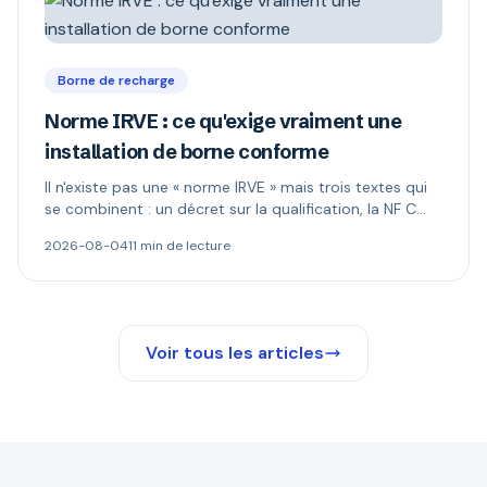
Borne de recharge
Norme IRVE : ce qu'exige vraiment une
installation de borne conforme
Il n'existe pas une « norme IRVE » mais trois textes qui
se combinent : un décret sur la qualification, la NF C
15-100 pour l'installation, les normes produit pour la
2026-08-04
11 min de lecture
borne. Ce qui est réellement obligatoire, et quand le
Consuel s'impose.
Voir tous les articles